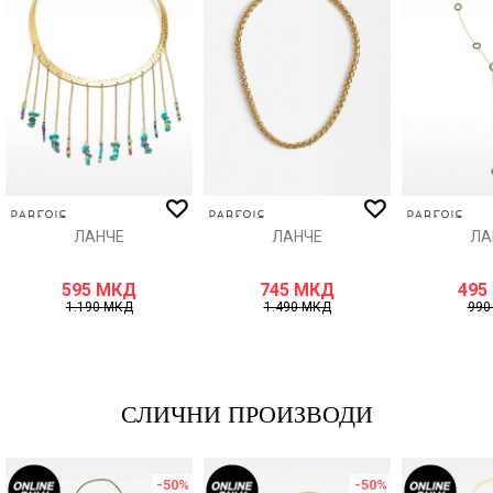
Порака
ИСПРАТИ
ЛАНЧЕ
ЛАНЧЕ
ЛА
595
МКД
745
МКД
495
1.190
МКД
1.490
МКД
99
СЛИЧНИ ПРОИЗВОДИ
-50
%
-50
%