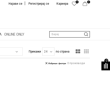
0
0
Најави се
Регистрирај се
Кариера
А
ONLINE ONLY
Барај
Прикажи
по страна
0
0
производи
Избриши филтри