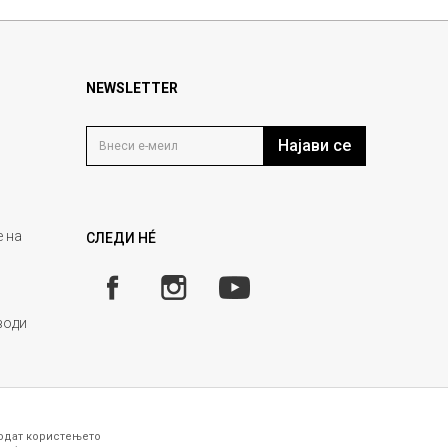
NEWSLETTER
Најави се
 на
СЛЕДИ НÉ
води
годат користењето