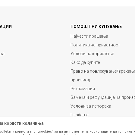
АЦИИ
ПОМОШ ПРИ КУПУВАЊЕ
Најчести прашања
Политика на приватност
ца
Услови на користење
Како да купите
Право на повлекување/враќање
производ
Рекламации
Замена и рефундација на произ
Услови за испорака
Плаќање
на користи колачиња
outlet.mk користи тнр. „cookies“ за да им помогне на корисниците да го прила