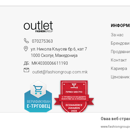
ИНФОРМ
За нас
070275363
Брендови
ул. Никола Кљусев бр.6, кат 7
Продавни
1000 Скопје, Македонија
Контакт
ДБ: МК4030006611193
Кариера
outlet@fashiongroup.com.mk
Ценовник
Оваа веб стра
www.fashiongroup