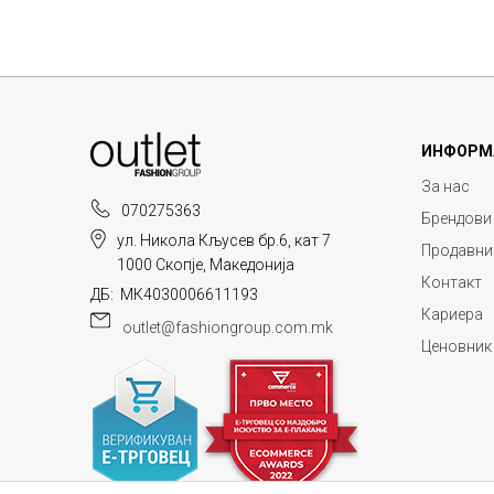
ИНФОРМ
За нас
070275363
Брендови
ул. Никола Кљусев бр.6, кат 7
Продавни
1000 Скопје, Македонија
Контакт
ДБ: МК4030006611193
Кариера
outlet@fashiongroup.com.mk
Ценовник