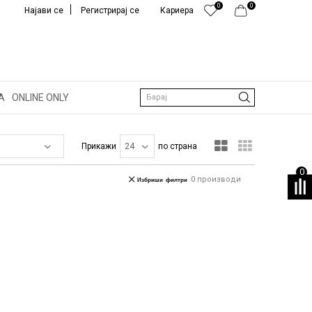
0
0
Најави се
Регистрирај се
Кариера
А
ONLINE ONLY
Барај
Прикажи
по страна
0
0
производи
Избриши филтри