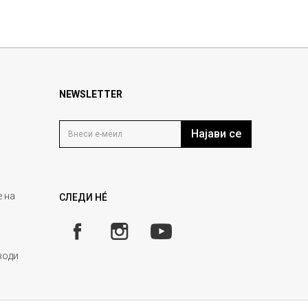
NEWSLETTER
Најави се
 на
СЛЕДИ НÉ
води