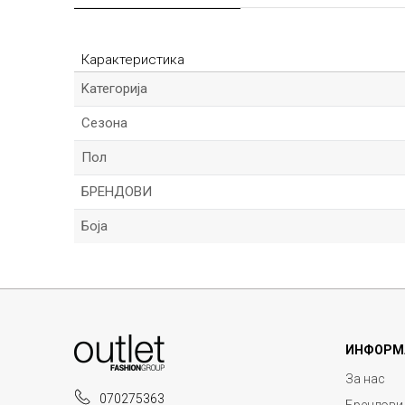
Карактеристика
Kатегорија
Сезона
Пол
БРЕНДОВИ
Боја
Име/Прекар
ИНФОРМ
Порака
За нас
070275363