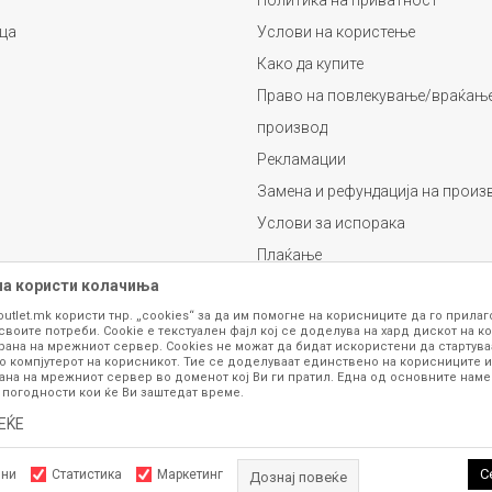
Политика на приватност
ца
Услови на користење
Како да купите
Право на повлекување/враќање
производ
Рекламации
Замена и рефундација на произ
Услови за испорака
Плаќање
на користи колачиња
outlet.mk користи тнр. „cookies“ за да им помогне на корисниците да го прила
своите потреби. Cookie е текстуален фајл кој се доделува на хард дискот на ко
рана на мрежниот сервер. Cookies не можат да бидат искористени да стартува
о компјутерот на корисникот. Тие се доделуваат единствено на корисниците и
ана на мрежниот сервер во доменот кој Ви ги пратил. Една од основните намен
 погодности кои ќе Ви заштедат време.
се изложени на нашата онлајн продавница се стремиме да бидат конкретни,
шка или пак дека сите производи во моментот се достапни на залиха. Фотог
ЕЌЕ
ба за замена на производ или рефундација, процедурата може да трае до 15 
рој 070 275 363 или на е-маил
outlet@fashiongroup.com.mk
од
понеделник до
С
лни
Статистика
Маркетинг
Дознај повеќе