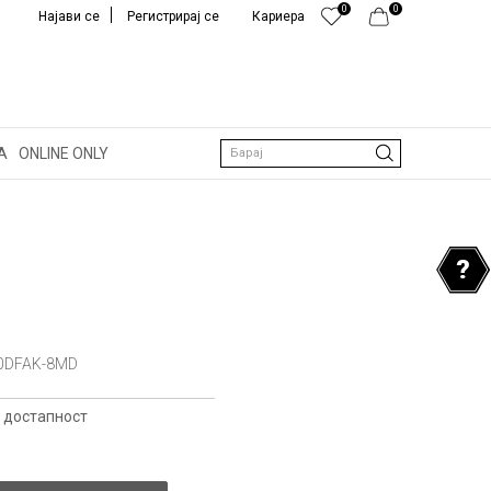
0
0
Најави се
Регистрирај се
Кариера
А
ONLINE ONLY
Барај
0DFAK-8MD
 достапност