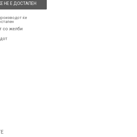
Е НЕ Е ДОСТАПЕН
производот ќе
остапен
т со желби
одот
ТЕ