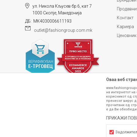
Брендови
ул. Никола Кљусев бр.6, кат 7
Продавни
1000 Скопје, Македонија
Контакт
ДБ: МК4030006611193
Кариера
outlet@fashiongroup.com.mk
ИСПРАТИ
Ценовник
Оваа веб стра
www.fashiongroup
на интернетот на 
корисникот од ст
пренесат вирус д
прочитани од стр
е да Ви обезбеди
Сите информации околу производите кои 
гарантираме дека се без ниту една гре
ПРИКАЖИ ПОВ
производот. Доколку дојде до потре
контактирајте не на телефонскиот б
Задолжите