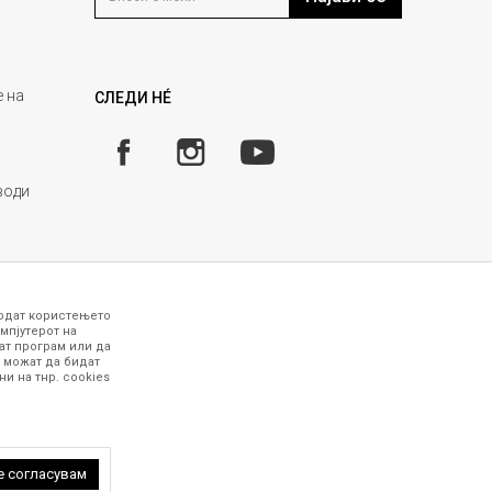
 на
СЛЕДИ НÉ
води
годат користењето
мпјутерот на
ат програм или да
 можат да бидат
и на тнр. сookies
 точни и прецизни, меѓутоа не можеме да
рафиите се најверодостојниот приказ на
работни дена. За повеќе информации,
 петок (08-16ч) и сабота (10-15ч)
е согласувам