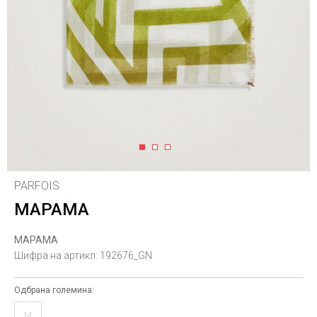
1
2
3
PARFOIS
МАРАМА
МАРАМА
Шифра на артикл:
192676_GN
Одбрана големина:
M