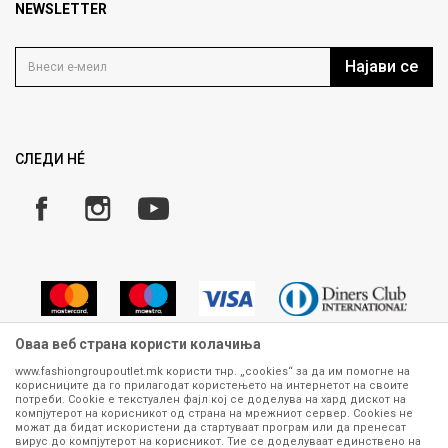
Продавница
NEWSLETTER
Политика на приватност
Контакт
Услови на користење
Кариера
Најави се
Како да купите
Ценовник
Право на повлекување/враќање на производ
Рекламации
Замена и рефундација на производи
СЛЕДИ НÉ
Услови за испорака
Плаќање
Оваа веб страна користи колачиња
www.fashiongroupoutlet.mk користи тнр. „cookies“ за да им помогне на
корисниците да го прилагодат користењето на интернетот на своите
Сите информации околу производите кои се изложени на нашата
потреби. Cookie е текстуален фајл кој се доделува на хард дискот на
онлајн продавница се стремиме да бидат конкретни, точни и прецизни,
компјутерот на корисникот од страна на мрежниот сервер. Cookies не
можат да бидат искористени да стартуваат програм или да пренесат
меѓутоа не можеме да гарантираме дека се без ниту една грешка или
вирус до компјутерот на корисникот. Тие се доделуваат единствено на
пак дека сите производи во моментот се достапни на залиха.