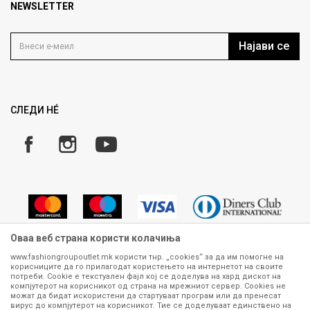
Продавница
NEWSLETTER
Политика на приватност
Контакт
Услови на користење
Кариера
Најави се
Како да купите
Ценовник
Право на повлекување/враќање на производ
Рекламации
Замена и рефундација на производи
СЛЕДИ НÉ
Услови за испорака
Плаќање
Оваа веб страна користи колачиња
www.fashiongroupoutlet.mk користи тнр. „cookies“ за да им помогне на
корисниците да го прилагодат користењето на интернетот на своите
Сите информации околу производите кои се изложени на нашата
потреби. Cookie е текстуален фајл кој се доделува на хард дискот на
онлајн продавница се стремиме да бидат конкретни, точни и прецизни,
компјутерот на корисникот од страна на мрежниот сервер. Cookies не
можат да бидат искористени да стартуваат програм или да пренесат
меѓутоа не можеме да гарантираме дека се без ниту една грешка или
вирус до компјутерот на корисникот. Тие се доделуваат единствено на
пак дека сите производи во моментот се достапни на залиха.