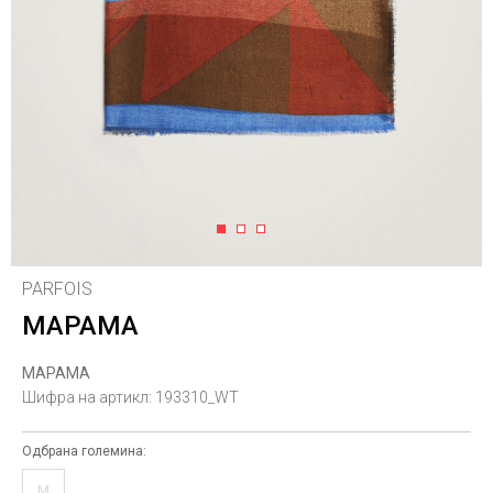
1
2
3
PARFOIS
МАРАМА
МАРАМА
Шифра на артикл:
193310_WT
Одбрана големина:
M