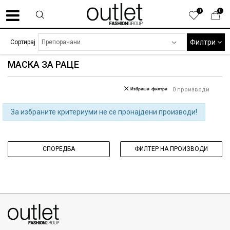
0
0
Филтри
Сортирај
МАСКА ЗА РАЦЕ
Избриши филтри
0
производи
За избраните критериуми не се пронајдени производи!
СПОРЕДБА
ФИЛТЕР НА ПРОИЗВОДИ
070275363
ул. Никола Кљусев бр.6, кат 7