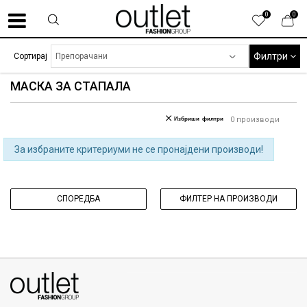
0
0
Филтри
Сортирај
МАСКА ЗА СТАПАЛА
Избриши филтри
0
производи
За избраните критериуми не се пронајдени производи!
СПОРЕДБА
ФИЛТЕР НА ПРОИЗВОДИ
070275363
ул. Никола Кљусев бр.6, кат 7