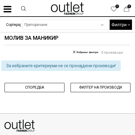
0
0
Филтри
Сортирај
МОЛИВ ЗА МАНИКИР
Избриши филтри
0
производи
За избраните критериуми не се пронајдени производи!
СПОРЕДБА
ФИЛТЕР НА ПРОИЗВОДИ
070275363
ул. Никола Кљусев бр.6, кат 7