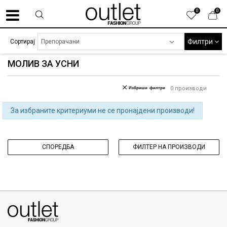
0
0
Филтри
Сортирај
МОЛИВ ЗА УСНИ
Избриши филтри
0
производи
За избраните критериуми не се пронајдени производи!
СПОРЕДБА
ФИЛТЕР НА ПРОИЗВОДИ
070275363
ул. Никола Кљусев бр.6, кат 7