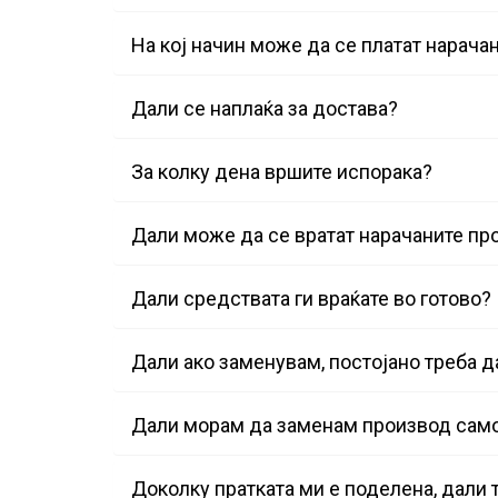
На кој начин може да се платат нарача
Дали се наплаќа за достава?
За колку дена вршите испорака?
Дали може да се вратат нарачаните пр
Дали средствата ги враќате во готово?
Дали ако заменувам, постојано треба д
Дали морам да заменам производ само
Доколку пратката ми е поделена, дали 