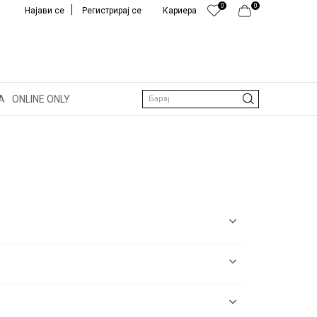
0
0
Најави се
Регистрирај се
Кариера
А
ONLINE ONLY
Барај