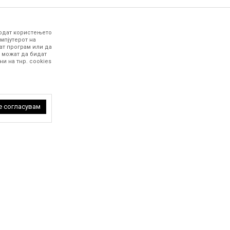
годат користењето
мпјутерот на
ат програм или да
 можат да бидат
и на тнр. сookies
е согласувам
NEWSLETTER
односно
Најави се
аницата и
ти колачиња кои
ица за да
тивно
 на
СЛЕДИ НÉ