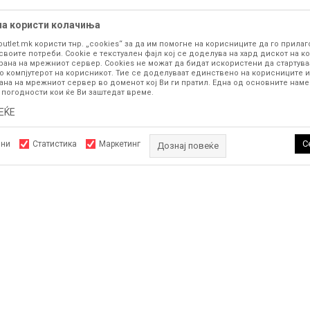
на користи колачиња
outlet.mk користи тнр. „cookies“ за да им помогне на корисниците да го прила
своите потреби. Cookie е текстуален фајл кој се доделува на хард дискот на ко
рана на мрежниот сервер. Cookies не можат да бидат искористени да стартува
о компјутерот на корисникот. Тие се доделуваат единствено на корисниците и
ана на мрежниот сервер во доменот кој Ви ги пратил. Една од основните намен
 погодности кои ќе Ви заштедат време.
ЕЌЕ
С
лни
Статистика
Маркетинг
Дознај повеќе
АЦИИ
ПОМОШ ПРИ КУПУВАЊЕ
Најчести прашања
Задолжителните колачиња ја прават страницата употреблива, 
Политика на приватност
овозможуваат основни функции, како што се навигација на стр
пристап до заштитените подрачја. fashiongroupoutlet.mk корис
ца
Услови на користење
се неопходни за правилно функционирање на нашата веб-стран
овозможат одредени технички функции и за да обезбедат пози
Како да купите
корисничко искуство.
Право на повлекување/враќање
производ
Рекламации