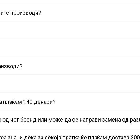
ните производи?
оизводи?
а плаќам 140 денари?
 од ист бренд или може да се направи замена од ра
тоа значи дека за секоја пратка ќе плаќам достава 20