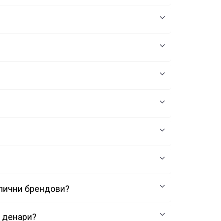
злични брендови?
0 денари?