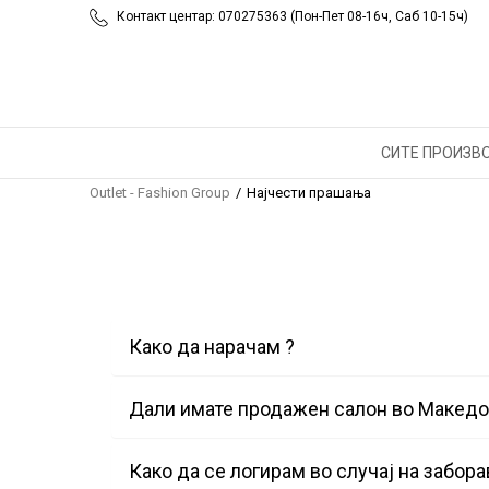
Контакт центар: 070275363 (Пон-Пет 08-16ч, Саб 10-15ч)
СИТЕ ПРОИЗВ
Outlet - Fashion Group
Најчести прашања
Како да нарачам ?
Дали имате продажен салон во Македо
Како да се логирам во случај на забор