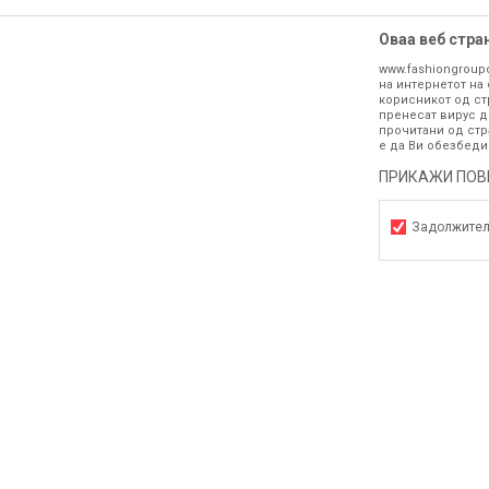
Оваа веб стра
www.fashiongroup
на интернетот на 
корисникот од ст
пренесат вирус д
прочитани од стр
е да Ви обезбеди
ПРИКАЖИ ПОВ
Задолжите
ИНФОРМ
За нас
Задолжителни
070275363
Брендови
Статистика
ул. Никола Кљусев бр.6, кат 7
Продавни
Маркетинг
1000 Скопје, Македонија
Контакт
ДБ: МК4030006611193
Кариера
outlet@fashiongroup.com.mk
Ценовник