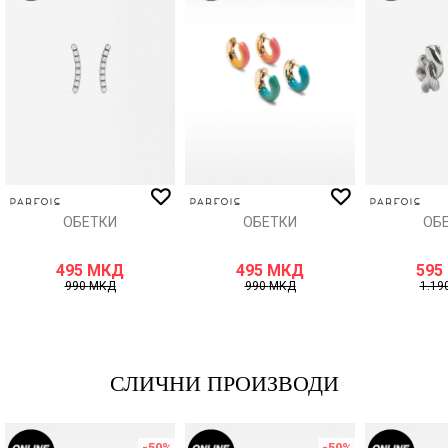
Порака
ИСПРАТИ
ОБЕТКИ
ОБЕТКИ
ОБ
495
МКД
495
МКД
595
990
МКД
990
МКД
1.19
СЛИЧНИ ПРОИЗВОДИ
-50
%
-50
%