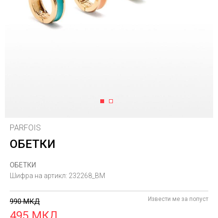
1
2
PARFOIS
ОБЕТКИ
ОБЕТКИ
Шифра на артикл:
232268_BM
Извести ме за попуст
990
МКД
495
МКД