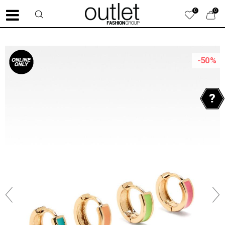
0
0
-50
%