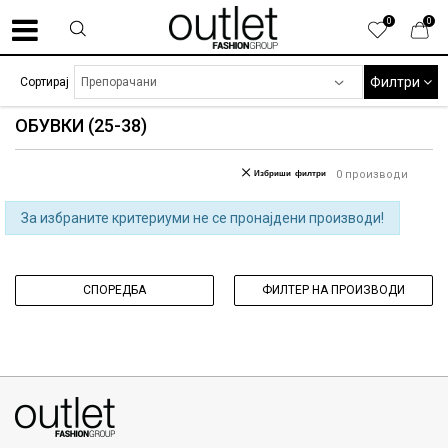
0
0
Филтри
Сортирај
ОБУВКИ (25-38)
Избриши филтри
0
производи
За избраните критериуми не се пронајдени производи!
СПОРЕДБА
ФИЛТЕР НА ПРОИЗВОДИ
070275363
ул. Никола Кљусев бр.6, кат 7