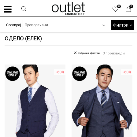
0
0
Филтри
Сортирај
ОДЕЛО (ЕЛЕК)
Избриши филтри
3
производи
-60
%
-60
%