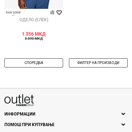
ОДЕЛО (ЕЛЕК)
1.356
МКД
3.390
МКД
СПОРЕДБА
ФИЛТЕР НА ПРОИЗВОДИ
070275363
ул. Никола Кљусев бр.6, кат 7
1000 Скопје, Македонија
ИНФОРМАЦИИ
ДБ: МК4030006611193
За нас
ПОМОШ ПРИ КУПУВАЊЕ
outlet@fashiongroup.com.mk