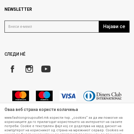
Брендови
Најчести прашања
Продавница
NEWSLETTER
Политика на приватност
Контакт
Услови на користење
Кариера
Најави се
Како да купите
Ценовник
Право на повлекување/враќање на производ
Рекламации
Замена и рефундација на производи
СЛЕДИ НÉ
Услови за испорака
Плаќање
Оваа веб страна користи колачиња
www.fashiongroupoutlet.mk користи тнр. „cookies“ за да им помогне на
корисниците да го прилагодат користењето на интернетот на своите
Сите информации околу производите кои се изложени на нашата
потреби. Cookie е текстуален фајл кој се доделува на хард дискот на
онлајн продавница се стремиме да бидат конкретни, точни и прецизни,
компјутерот на корисникот од страна на мрежниот сервер. Cookies не