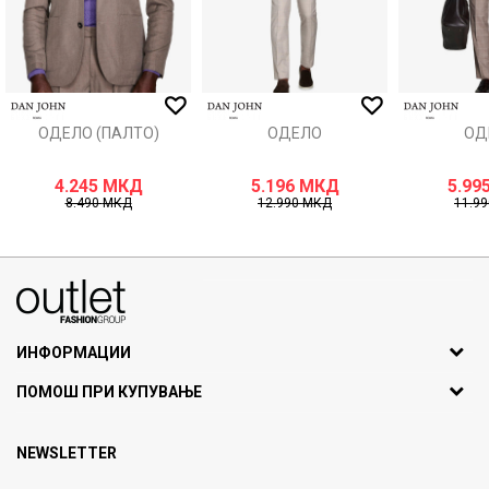
ИСПРАТИ
ОДЕЛО (ПАЛТО)
ОДЕЛО
ОД
4.245
МКД
5.196
МКД
5.99
8.490
МКД
12.990
МКД
11.9
070275363
ул. Никола Кљусев бр.6, кат 7
1000 Скопје, Македонија
ИНФОРМАЦИИ
ДБ: МК4030006611193
За нас
ПОМОШ ПРИ КУПУВАЊЕ
outlet@fashiongroup.com.mk
Брендови
Најчести прашања
Продавница
NEWSLETTER
Политика на приватност
Контакт