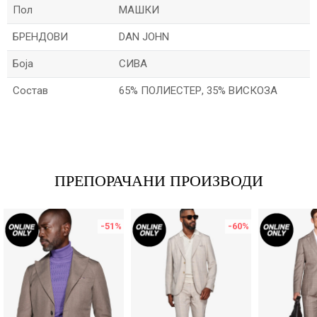
Пол
МАШКИ
БРЕНДОВИ
DAN JOHN
Боја
СИВА
Состав
65% ПОЛИЕСТЕР, 35% ВИСКОЗА
Име/Прекар
Е-меил
ПРЕПОРАЧАНИ ПРОИЗВОДИ
-51
%
-60
%
Порака