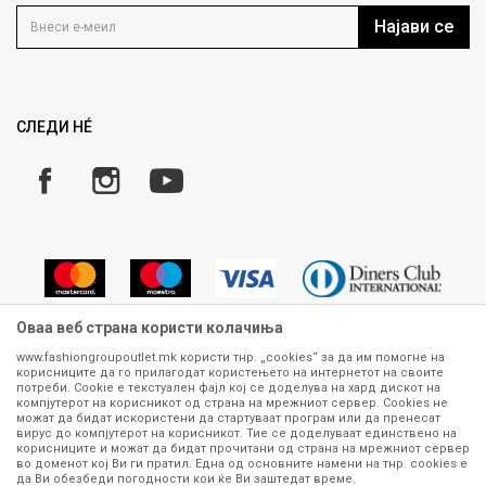
Услови на користење
Кариера
Најави се
Како да купите
Ценовник
Право на повлекување/враќање на производ
Рекламации
Замена и рефундација на производи
СЛЕДИ НÉ
Услови за испорака
Плаќање
Оваа веб страна користи колачиња
www.fashiongroupoutlet.mk користи тнр. „cookies“ за да им помогне на
корисниците да го прилагодат користењето на интернетот на своите
Сите информации околу производите кои се изложени на нашата
потреби. Cookie е текстуален фајл кој се доделува на хард дискот на
онлајн продавница се стремиме да бидат конкретни, точни и прецизни,
компјутерот на корисникот од страна на мрежниот сервер. Cookies не
можат да бидат искористени да стартуваат програм или да пренесат
меѓутоа не можеме да гарантираме дека се без ниту една грешка или
вирус до компјутерот на корисникот. Тие се доделуваат единствено на
пак дека сите производи во моментот се достапни на залиха.
корисниците и можат да бидат прочитани од страна на мрежниот сервер
Фотографиите се најверодостојниот приказ на производот. Доколку
во доменот кој Ви ги пратил. Една од основните намени на тнр. сookies е
дојде до потреба за замена на производ или рефундација, процедурата
да Ви обезбеди погодности кои ќе Ви заштедат време.