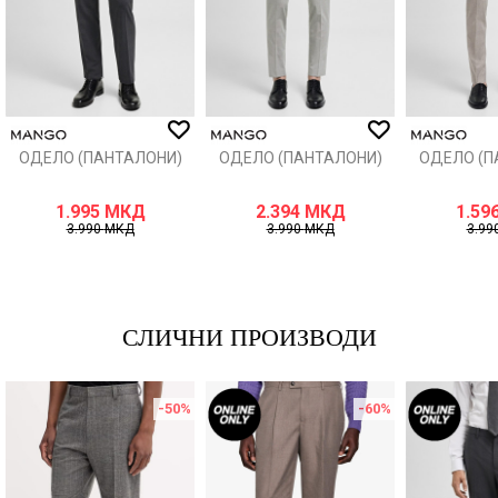
ИСПРАТИ
ОДЕЛО (ПАНТАЛОНИ)
ОДЕЛО (ПАНТАЛОНИ)
ОДЕЛО (П
1.995
МКД
2.394
МКД
1.59
3.990
МКД
3.990
МКД
3.99
СЛИЧНИ ПРОИЗВОДИ
-50
%
-60
%