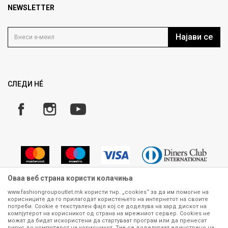
Продавница
NEWSLETTER
Политика на приватност
Контакт
Услови на користење
Кариера
Најави се
Како да купите
Ценовник
Право на повлекување/враќање на производ
Рекламации
Замена и рефундација на производи
СЛЕДИ НÉ
Услови за испорака
Плаќање
Оваа веб страна користи колачиња
www.fashiongroupoutlet.mk користи тнр. „cookies“ за да им помогне на
корисниците да го прилагодат користењето на интернетот на своите
Сите информации околу производите кои се изложени на нашата
потреби. Cookie е текстуален фајл кој се доделува на хард дискот на
онлајн продавница се стремиме да бидат конкретни, точни и прецизни,
компјутерот на корисникот од страна на мрежниот сервер. Cookies не
можат да бидат искористени да стартуваат програм или да пренесат
меѓутоа не можеме да гарантираме дека се без ниту една грешка или
вирус до компјутерот на корисникот. Тие се доделуваат единствено на