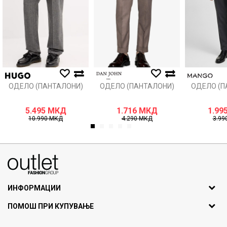
ОДЕЛО (ПАНТАЛОНИ)
ОДЕЛО (ПАНТАЛОНИ)
ОДЕЛО (П
5.495
МКД
1.716
МКД
1.99
10.990
МКД
4.290
МКД
3.99
1
2
3
4
5
070275363
ул. Никола Кљусев бр.6, кат 7
1000 Скопје, Македонија
ИНФОРМАЦИИ
ДБ: МК4030006611193
За нас
ПОМОШ ПРИ КУПУВАЊЕ
outlet@fashiongroup.com.mk
Брендови
Најчести прашања