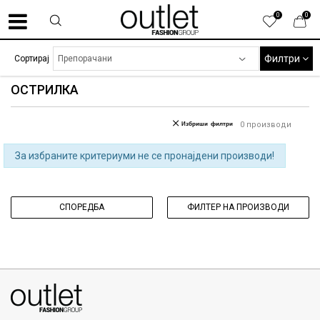
0
0
Филтри
Сортирај
ОСТРИЛКА
Избриши филтри
0
производи
За избраните критериуми не се пронајдени производи!
СПОРЕДБА
ФИЛТЕР НА ПРОИЗВОДИ
070275363
ул. Никола Кљусев бр.6, кат 7