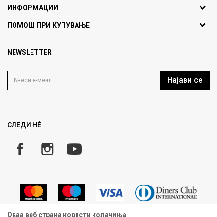
1000 Скопје, Македонија
ИНФОРМАЦИИ
ДБ: МК4030006611193
За нас
ПОМОШ ПРИ КУПУВАЊЕ
outlet@fashiongroup.com.mk
Брендови
Најчести прашања
Продавница
NEWSLETTER
Политика на приватност
Контакт
Услови на користење
Кариера
Најави се
Како да купите
Ценовник
Право на повлекување/враќање на производ
Рекламации
Замена и рефундација на производи
СЛЕДИ НÉ
Услови за испорака
Плаќање
Оваа веб страна користи колачиња