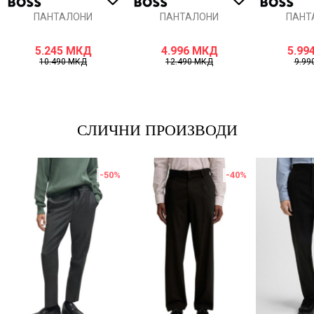
ПАНТАЛОНИ
ПАНТАЛОНИ
ПАНТ
5.245
МКД
4.996
МКД
5.99
10.490
МКД
12.490
МКД
9.99
СЛИЧНИ ПРОИЗВОДИ
-50
%
-40
%