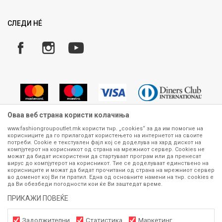
Рекламации
Замена и рефундација на производи
СЛЕДИ НÉ
Услови за испорака
Плаќање
Оваа веб страна користи колачиња
www.fashiongroupoutlet.mk користи тнр. „cookies“ за да им помогне на
корисниците да го прилагодат користењето на интернетот на своите
Сите информации околу производите кои се изложени на нашата
потреби. Cookie е текстуален фајл кој се доделува на хард дискот на
онлајн продавница се стремиме да бидат конкретни, точни и прецизни,
компјутерот на корисникот од страна на мрежниот сервер. Cookies не
можат да бидат искористени да стартуваат програм или да пренесат
меѓутоа не можеме да гарантираме дека се без ниту една грешка или
вирус до компјутерот на корисникот. Тие се доделуваат единствено на
пак дека сите производи во моментот се достапни на залиха.
корисниците и можат да бидат прочитани од страна на мрежниот сервер
Фотографиите се најверодостојниот приказ на производот. Доколку
во доменот кој Ви ги пратил. Една од основните намени на тнр. сookies е
дојде до потреба за замена на производ или рефундација, процедурата
да Ви обезбеди погодности кои ќе Ви заштедат време.
може да трае до 15 работни дена. За повеќе информации,
ПРИКАЖИ ПОВЕЌЕ
контактирајте не на телефонскиот број 070 275 363 или на е-
маил
outlet@fashiongroup.com.mk
од
понеделник до петок (08-16ч)
и сабота (10-15ч)
Задолжителни
Статистика
Маркетинг