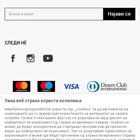
Контакт
Услови на користење
Кариера
Најави се
Како да купите
Ценовник
Право на повлекување/враќање на производ
Рекламации
Замена и рефундација на производи
СЛЕДИ НÉ
Услови за испорака
Плаќање
Оваа веб страна користи колачиња
www.fashiongroupoutlet.mk користи тнр. „cookies“ за да им помогне на
корисниците да го прилагодат користењето на интернетот на своите
Сите информации околу производите кои се изложени на нашата
потреби. Cookie е текстуален фајл кој се доделува на хард дискот на
онлајн продавница се стремиме да бидат конкретни, точни и прецизни,
компјутерот на корисникот од страна на мрежниот сервер. Cookies не
можат да бидат искористени да стартуваат програм или да пренесат
меѓутоа не можеме да гарантираме дека се без ниту една грешка или
вирус до компјутерот на корисникот. Тие се доделуваат единствено на
пак дека сите производи во моментот се достапни на залиха.
корисниците и можат да бидат прочитани од страна на мрежниот сервер
Фотографиите се најверодостојниот приказ на производот. Доколку
во доменот кој Ви ги пратил. Една од основните намени на тнр. сookies е