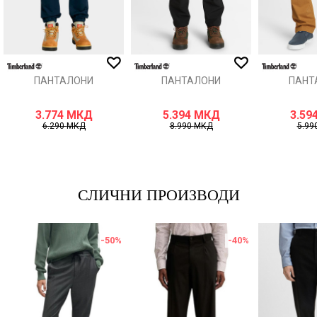
ИСПРАТИ
ПАНТАЛОНИ
ПАНТАЛОНИ
ПАНТ
3.774
МКД
5.394
МКД
3.59
6.290
МКД
8.990
МКД
5.99
СЛИЧНИ ПРОИЗВОДИ
-50
%
-40
%