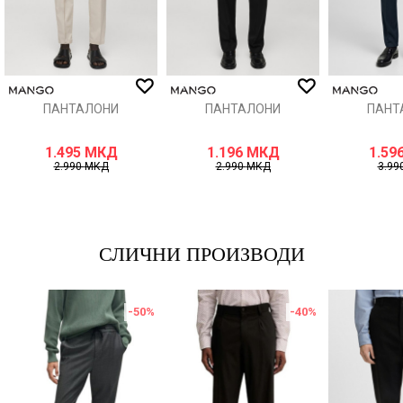
ИСПРАТИ
ПАНТАЛОНИ
ПАНТАЛОНИ
ПАНТ
1.495
МКД
1.196
МКД
1.59
2.990
МКД
2.990
МКД
3.99
СЛИЧНИ ПРОИЗВОДИ
-50
%
-40
%