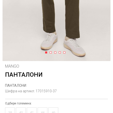
1
2
3
4
5
MANGO
ПАНТАЛОНИ
ПАНТАЛОНИ
Шифра на артикл:
17015910-37
Одбери големина:
38
40
42
44
46