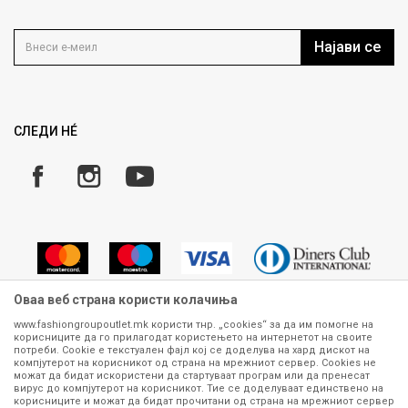
Контакт
Услови на користење
Кариера
Најави се
Како да купите
Ценовник
Право на повлекување/враќање на производ
Рекламации
Замена и рефундација на производи
СЛЕДИ НÉ
Услови за испорака
Плаќање
Оваа веб страна користи колачиња
www.fashiongroupoutlet.mk користи тнр. „cookies“ за да им помогне на
корисниците да го прилагодат користењето на интернетот на своите
Сите информации околу производите кои се изложени на нашата
потреби. Cookie е текстуален фајл кој се доделува на хард дискот на
онлајн продавница се стремиме да бидат конкретни, точни и прецизни,
компјутерот на корисникот од страна на мрежниот сервер. Cookies не
можат да бидат искористени да стартуваат програм или да пренесат
меѓутоа не можеме да гарантираме дека се без ниту една грешка или
вирус до компјутерот на корисникот. Тие се доделуваат единствено на
пак дека сите производи во моментот се достапни на залиха.
корисниците и можат да бидат прочитани од страна на мрежниот сервер