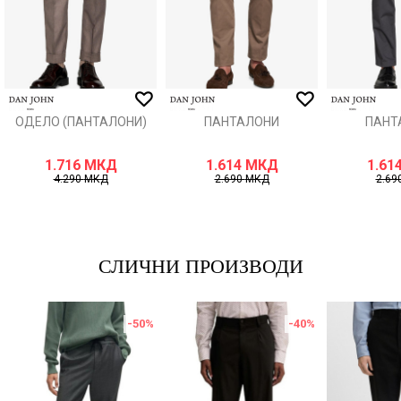
ИСПРАТИ
ОДЕЛО (ПАНТАЛОНИ)
ПАНТАЛОНИ
ПАНТ
1.716
МКД
1.614
МКД
1.61
4.290
МКД
2.690
МКД
2.69
СЛИЧНИ ПРОИЗВОДИ
-50
%
-40
%