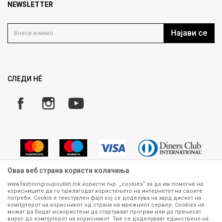
Продавница
NEWSLETTER
Политика на приватност
Контакт
Услови на користење
Кариера
Најави се
Како да купите
Ценовник
Право на повлекување/враќање на производ
Рекламации
Замена и рефундација на производи
СЛЕДИ НÉ
Услови за испорака
Плаќање
Оваа веб страна користи колачиња
www.fashiongroupoutlet.mk користи тнр. „cookies“ за да им помогне на
корисниците да го прилагодат користењето на интернетот на своите
Сите информации околу производите кои се изложени на нашата
потреби. Cookie е текстуален фајл кој се доделува на хард дискот на
онлајн продавница се стремиме да бидат конкретни, точни и прецизни,
компјутерот на корисникот од страна на мрежниот сервер. Cookies не
можат да бидат искористени да стартуваат програм или да пренесат
меѓутоа не можеме да гарантираме дека се без ниту една грешка или
вирус до компјутерот на корисникот. Тие се доделуваат единствено на
пак дека сите производи во моментот се достапни на залиха.