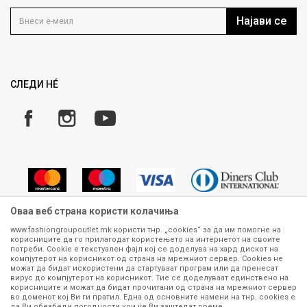
Контакт
Услови на користење
Кариера
Најави се
Како да купите
Ценовник
Право на повлекување/враќање на производ
Рекламации
Замена и рефундација на производи
СЛЕДИ НÉ
Услови за испорака
Плаќање
Оваа веб страна користи колачиња
www.fashiongroupoutlet.mk користи тнр. „cookies“ за да им помогне на
корисниците да го прилагодат користењето на интернетот на своите
Сите информации околу производите кои се изложени на нашата
потреби. Cookie е текстуален фајл кој се доделува на хард дискот на
онлајн продавница се стремиме да бидат конкретни, точни и прецизни,
компјутерот на корисникот од страна на мрежниот сервер. Cookies не
можат да бидат искористени да стартуваат програм или да пренесат
меѓутоа не можеме да гарантираме дека се без ниту една грешка или
вирус до компјутерот на корисникот. Тие се доделуваат единствено на
пак дека сите производи во моментот се достапни на залиха.
корисниците и можат да бидат прочитани од страна на мрежниот сервер
Фотографиите се најверодостојниот приказ на производот. Доколку
во доменот кој Ви ги пратил. Една од основните намени на тнр. сookies е
дојде до потреба за замена на производ или рефундација, процедурата
да Ви обезбеди погодности кои ќе Ви заштедат време.