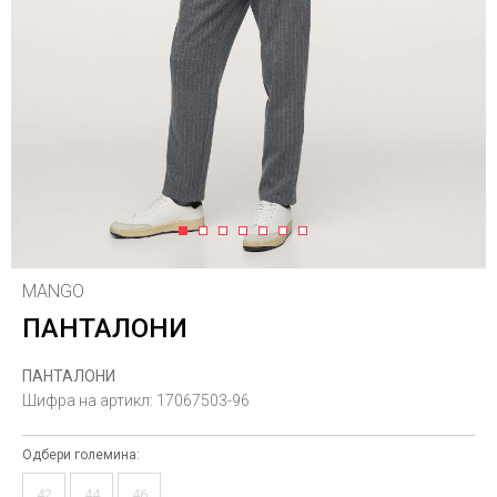
1
2
3
4
5
6
7
MANGO
ПАНТАЛОНИ
ПАНТАЛОНИ
Шифра на артикл:
17067503-96
Одбери големина:
42
44
46