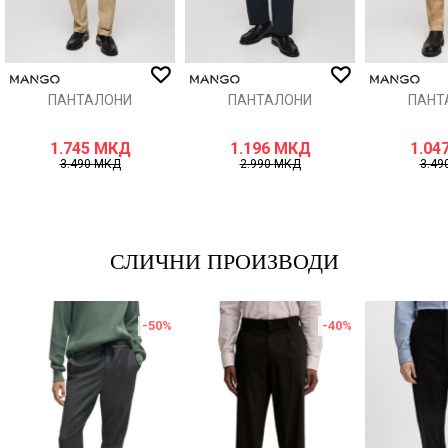
ИСПРАТИ
ПАНТАЛОНИ
ПАНТАЛОНИ
ПАНТ
1.745
МКД
1.196
МКД
1.04
3.490
МКД
2.990
МКД
3.49
СЛИЧНИ ПРОИЗВОДИ
-50
%
-40
%