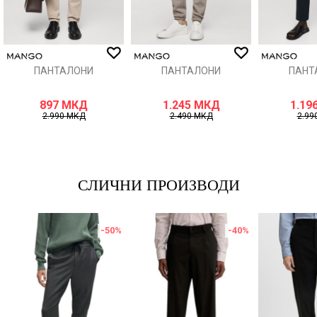
ИСПРАТИ
ПАНТАЛОНИ
ПАНТАЛОНИ
ПАНТ
897
МКД
1.245
МКД
1.19
2.990
МКД
2.490
МКД
2.99
СЛИЧНИ ПРОИЗВОДИ
-50
%
-40
%