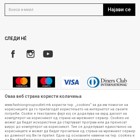
Контакт
Услови на користење
Кариера
Најави се
Како да купите
Ценовник
Право на повлекување/враќање на производ
Рекламации
Замена и рефундација на производи
СЛЕДИ НÉ
Услови за испорака
Плаќање
Оваа веб страна користи колачиња
www.fashiongroupoutlet.mk користи тнр. „cookies“ за да им помогне на
корисниците да го прилагодат користењето на интернетот на своите
Сите информации околу производите кои се изложени на нашата
потреби. Cookie е текстуален фајл кој се доделува на хард дискот на
онлајн продавница се стремиме да бидат конкретни, точни и прецизни,
компјутерот на корисникот од страна на мрежниот сервер. Cookies не
можат да бидат искористени да стартуваат програм или да пренесат
меѓутоа не можеме да гарантираме дека се без ниту една грешка или
вирус до компјутерот на корисникот. Тие се доделуваат единствено на
пак дека сите производи во моментот се достапни на залиха.
корисниците и можат да бидат прочитани од страна на мрежниот сервер
Фотографиите се најверодостојниот приказ на производот. Доколку
во доменот кој Ви ги пратил. Една од основните намени на тнр. сookies е
дојде до потреба за замена на производ или рефундација, процедурата
да Ви обезбеди погодности кои ќе Ви заштедат време.