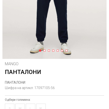
1
2
3
4
5
6
7
MANGO
ПАНТАЛОНИ
ПАНТАЛОНИ
Шифра на артикл:
17097105-56
Одбери големина:
S
M
L
XL