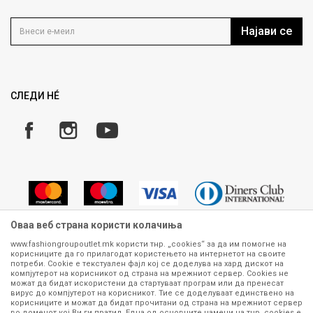
Контакт
Услови на користење
Кариера
Најави се
Како да купите
Ценовник
Право на повлекување/враќање на производ
Рекламации
Замена и рефундација на производи
СЛЕДИ НÉ
Услови за испорака
Плаќање
Оваа веб страна користи колачиња
www.fashiongroupoutlet.mk користи тнр. „cookies“ за да им помогне на
корисниците да го прилагодат користењето на интернетот на своите
Сите информации околу производите кои се изложени на нашата
потреби. Cookie е текстуален фајл кој се доделува на хард дискот на
онлајн продавница се стремиме да бидат конкретни, точни и прецизни,
компјутерот на корисникот од страна на мрежниот сервер. Cookies не
можат да бидат искористени да стартуваат програм или да пренесат
меѓутоа не можеме да гарантираме дека се без ниту една грешка или
вирус до компјутерот на корисникот. Тие се доделуваат единствено на
пак дека сите производи во моментот се достапни на залиха.
корисниците и можат да бидат прочитани од страна на мрежниот сервер
Фотографиите се најверодостојниот приказ на производот. Доколку
во доменот кој Ви ги пратил. Една од основните намени на тнр. сookies е