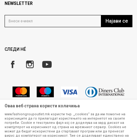
Продавница
NEWSLETTER
Политика на приватност
Контакт
Услови на користење
Кариера
Најави се
Како да купите
Ценовник
Право на повлекување/враќање на производ
Рекламации
Замена и рефундација на производи
СЛЕДИ НÉ
Услови за испорака
Плаќање
Оваа веб страна користи колачиња
www.fashiongroupoutlet.mk користи тнр. „cookies“ за да им помогне на
корисниците да го прилагодат користењето на интернетот на своите
Сите информации околу производите кои се изложени на нашата
потреби. Cookie е текстуален фајл кој се доделува на хард дискот на
онлајн продавница се стремиме да бидат конкретни, точни и прецизни,
компјутерот на корисникот од страна на мрежниот сервер. Cookies не
можат да бидат искористени да стартуваат програм или да пренесат
меѓутоа не можеме да гарантираме дека се без ниту една грешка или
вирус до компјутерот на корисникот. Тие се доделуваат единствено на