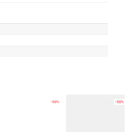
-50
%
-50
%