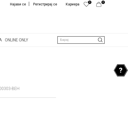
0
0
Најави се
Регистрирај се
Кариера
А
ONLINE ONLY
Барај
0303-BEH