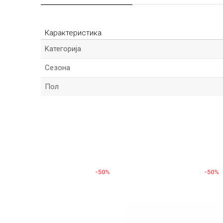
Карактеристика
Kатегорија
Сезона
Пол
Име/Прекар
Порака
%
-50
%
-50
%