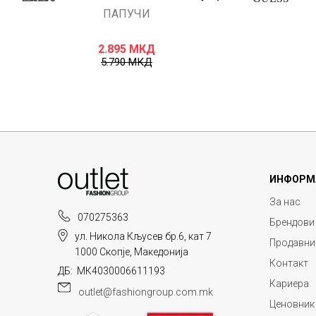
ПАПУЧИ
2.895
МКД
5.790
МКД
ИНФОРМ
За нас
070275363
Брендови
ул. Никола Кљусев бр.6, кат 7
Продавни
1000 Скопје, Македонија
Контакт
ДБ: МК4030006611193
Кариера
outlet@fashiongroup.com.mk
Ценовник