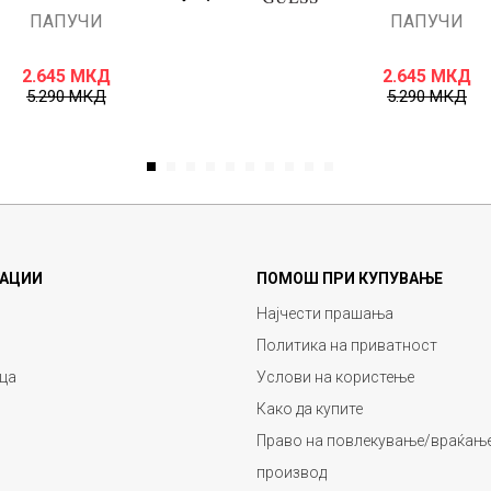
ПАПУЧИ
ПАПУЧИ
2.645
МКД
2.645
МКД
5.290
МКД
5.290
МКД
1
2
3
4
5
6
7
8
9
10
АЦИИ
ПОМОШ ПРИ КУПУВАЊЕ
Најчести прашања
Политика на приватност
ца
Услови на користење
Како да купите
Право на повлекување/враќање
производ