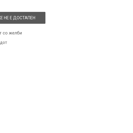
Е НЕ Е ДОСТАПЕН
т со желби
одот