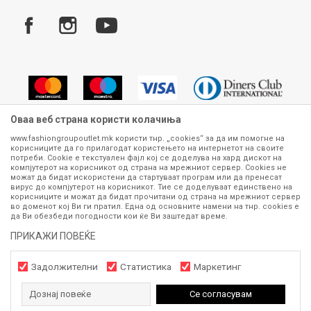
Услови за испорака
Плаќање
Оваа веб страна користи колачиња
www.fashiongroupoutlet.mk користи тнр. „cookies“ за да им помогне на
корисниците да го прилагодат користењето на интернетот на своите
Сите информации околу производите кои се изложени на нашата
потреби. Cookie е текстуален фајл кој се доделува на хард дискот на
онлајн продавница се стремиме да бидат конкретни, точни и прецизни,
компјутерот на корисникот од страна на мрежниот сервер. Cookies не
можат да бидат искористени да стартуваат програм или да пренесат
меѓутоа не можеме да гарантираме дека се без ниту една грешка или
вирус до компјутерот на корисникот. Тие се доделуваат единствено на
пак дека сите производи во моментот се достапни на залиха.
корисниците и можат да бидат прочитани од страна на мрежниот сервер
Фотографиите се најверодостојниот приказ на производот. Доколку
во доменот кој Ви ги пратил. Една од основните намени на тнр. сookies е
дојде до потреба за замена на производ или рефундација, процедурата
да Ви обезбеди погодности кои ќе Ви заштедат време.
може да трае до 15 работни дена. За повеќе информации,
ПРИКАЖИ ПОВЕЌЕ
контактирајте не на телефонскиот број 070 275 363 или на е-
маил
outlet@fashiongroup.com.mk
од
понеделник до петок (08-16ч)
и сабота (10-15ч)
Задолжителни
Статистика
Маркетинг
Дознај повеќе
Се согласувам
https://www.fashiongroupoutlet.mk/
NB
©2026
, Изработено од