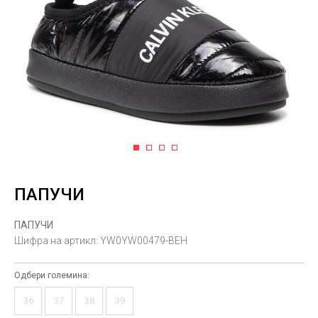
1
2
3
4
ПАПУЧИ
ПАПУЧИ
Шифра на артикл:
YW0YW00479-BEH
Одбери големина:
36
37
38
39