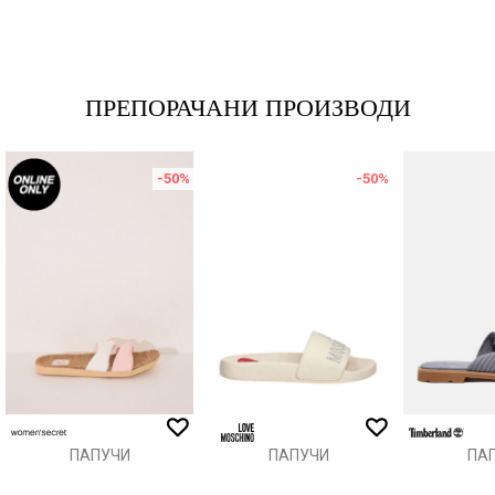
Име/Прекар
Е-меил
ПРЕПОРАЧАНИ ПРОИЗВОДИ
-50
%
-50
%
Порака
ИСПРАТИ
ПАПУЧИ
ПАПУЧИ
ПА