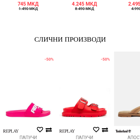
745
МКД
4.245
МКД
2.49
1.490
МКД
8.490
МКД
4.99
СЛИЧНИ ПРОИЗВОДИ
-50
%
-50
%
ПАПУЧИ
ПАПУЧИ
АПОС