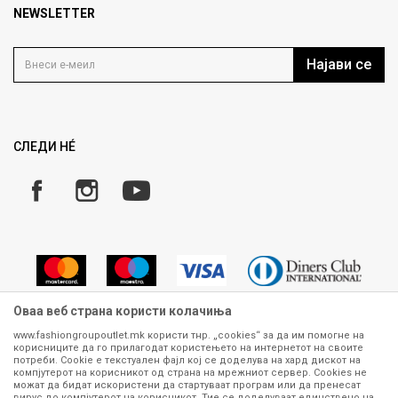
Продавница
NEWSLETTER
Политика на приватност
Контакт
Услови на користење
Кариера
Најави се
Како да купите
Ценовник
Право на повлекување/враќање на производ
Рекламации
Замена и рефундација на производи
СЛЕДИ НÉ
Услови за испорака
Плаќање
Оваа веб страна користи колачиња
www.fashiongroupoutlet.mk користи тнр. „cookies“ за да им помогне на
корисниците да го прилагодат користењето на интернетот на своите
Сите информации околу производите кои се изложени на нашата
потреби. Cookie е текстуален фајл кој се доделува на хард дискот на
онлајн продавница се стремиме да бидат конкретни, точни и прецизни,
компјутерот на корисникот од страна на мрежниот сервер. Cookies не
можат да бидат искористени да стартуваат програм или да пренесат
меѓутоа не можеме да гарантираме дека се без ниту една грешка или
вирус до компјутерот на корисникот. Тие се доделуваат единствено на