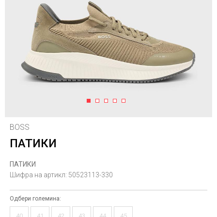
1
2
3
4
5
BOSS
ПАТИКИ
ПАТИКИ
Шифра на артикл:
50523113-330
Одбери големина:
40
41
42
43
44
45