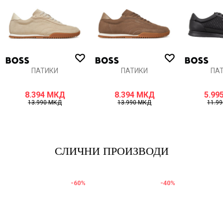
ИСПРАТИ
ПАТИКИ
ПАТИКИ
ПА
8.394
МКД
8.394
МКД
5.99
13.990
МКД
13.990
МКД
11.9
СЛИЧНИ ПРОИЗВОДИ
-60
%
-40
%