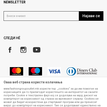
Продавница
NEWSLETTER
Политика на приватност
Контакт
Услови на користење
Кариера
Најави се
Како да купите
Ценовник
Право на повлекување/враќање на производ
Рекламации
Замена и рефундација на производи
СЛЕДИ НÉ
Услови за испорака
Плаќање
Оваа веб страна користи колачиња
www.fashiongroupoutlet.mk користи тнр. „cookies“ за да им помогне на
корисниците да го прилагодат користењето на интернетот на своите
Сите информации околу производите кои се изложени на нашата
потреби. Cookie е текстуален фајл кој се доделува на хард дискот на
онлајн продавница се стремиме да бидат конкретни, точни и прецизни,
компјутерот на корисникот од страна на мрежниот сервер. Cookies не
можат да бидат искористени да стартуваат програм или да пренесат
меѓутоа не можеме да гарантираме дека се без ниту една грешка или
вирус до компјутерот на корисникот. Тие се доделуваат единствено на
пак дека сите производи во моментот се достапни на залиха.