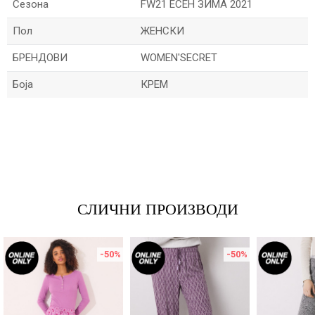
Сезона
FW21 ЕСЕН ЗИМА 2021
Пол
ЖЕНСКИ
БРЕНДОВИ
WOMEN'SECRET
Боја
КРЕМ
*Величините се прикажани по шпански стандарди
Име/Прекар
Е-меил
СЛИЧНИ ПРОИЗВОДИ
Порака
-50
%
-50
%