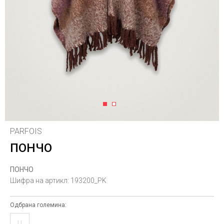
1
2
PARFOIS
ПОНЧО
ПОНЧО
Шифра на артикл:
193200_PK
Одбрана големина:
U