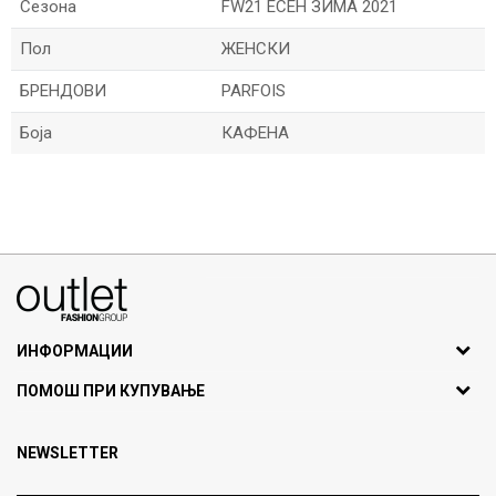
Сезона
FW21 ЕСЕН ЗИМА 2021
Пол
ЖЕНСКИ
БРЕНДОВИ
PARFOIS
Боја
КАФЕНА
Име/Прекар
Е-меил
070275363
ул. Никола Кљусев бр.6, кат 7
1000 Скопје, Македонија
ИНФОРМАЦИИ
ДБ: МК4030006611193
За нас
Порака
ПОМОШ ПРИ КУПУВАЊЕ
outlet@fashiongroup.com.mk
Брендови
Најчести прашања
Продавница
NEWSLETTER
Политика на приватност
Контакт
Услови на користење