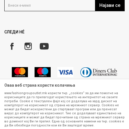
Кариера
Најави се
Како да купите
Ценовник
Право на повлекување/враќање на производ
ИСПРАТИ
Рекламации
Замена и рефундација на производи
СЛЕДИ НÉ
Услови за испорака
Плаќање
Оваа веб страна користи колачиња
www.fashiongroupoutlet.mk користи тнр. „cookies“ за да им помогне на
корисниците да го прилагодат користењето на интернетот на своите
Сите информации околу производите кои се изложени на нашата
потреби. Cookie е текстуален фајл кој се доделува на хард дискот на
онлајн продавница се стремиме да бидат конкретни, точни и прецизни,
компјутерот на корисникот од страна на мрежниот сервер. Cookies не
можат да бидат искористени да стартуваат програм или да пренесат
меѓутоа не можеме да гарантираме дека се без ниту една грешка или
вирус до компјутерот на корисникот. Тие се доделуваат единствено на
пак дека сите производи во моментот се достапни на залиха.
корисниците и можат да бидат прочитани од страна на мрежниот сервер
Фотографиите се најверодостојниот приказ на производот. Доколку
во доменот кој Ви ги пратил. Една од основните намени на тнр. сookies е
дојде до потреба за замена на производ или рефундација, процедурата
да Ви обезбеди погодности кои ќе Ви заштедат време.