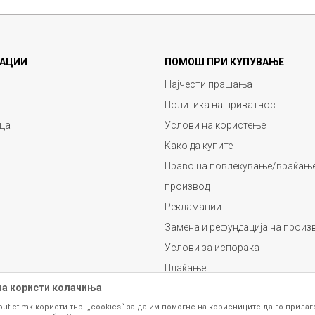
АЦИИ
ПОМОШ ПРИ КУПУВАЊЕ
Најчести прашања
Политика на приватност
ца
Услови на користење
Како да купите
Право на повлекување/враќање
производ
Рекламации
Замена и рефундација на произ
Услови за испорака
Плаќање
на користи колачиња
outlet.mk користи тнр. „cookies“ за да им помогне на корисниците да го прила