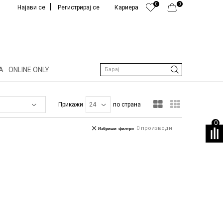
0
0
Најави се
Регистрирај се
Кариера
А
ONLINE ONLY
Барај
Прикажи
по страна
0
0
производи
Избриши филтри