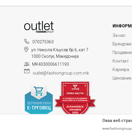
ИНФОРМ
За нас
070275363
Брендови
ул. Никола Кљусев бр.6, кат 7
Продавни
1000 Скопје, Македонија
Контакт
ДБ: МК4030006611193
Кариера
outlet@fashiongroup.com.mk
Ценовник
Оваа веб стра
www.fashiongroup