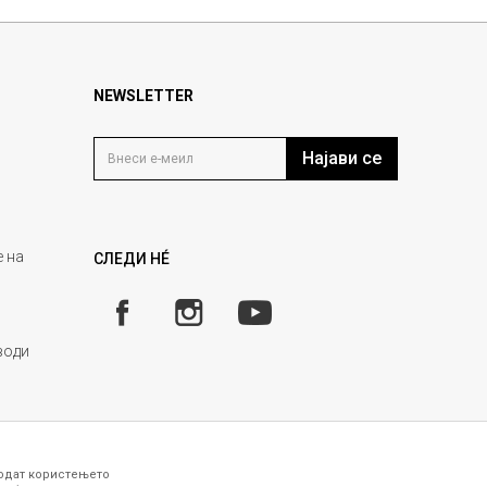
NEWSLETTER
Најави се
 на
СЛЕДИ НÉ
води
годат користењето