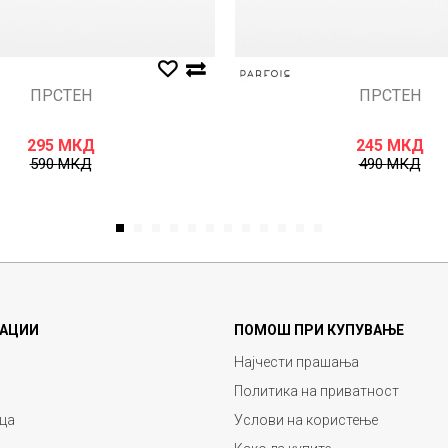
ПРСТЕН
ПРСТЕН
295
МКД
245
МКД
590
МКД
490
МКД
1
2
3
4
5
6
7
8
9
10
11
12
АЦИИ
ПОМОШ ПРИ КУПУВАЊЕ
Најчести прашања
Политика на приватност
ца
Услови на користење