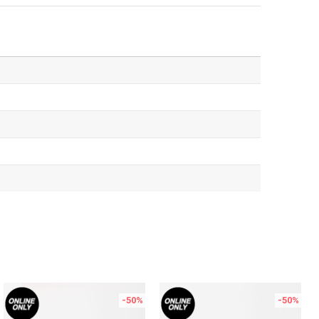
-50
%
-50
%