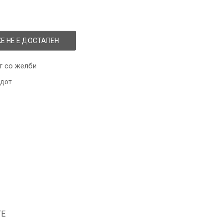
Е НЕ Е ДОСТАПЕН
т со желби
одот
ТЕ