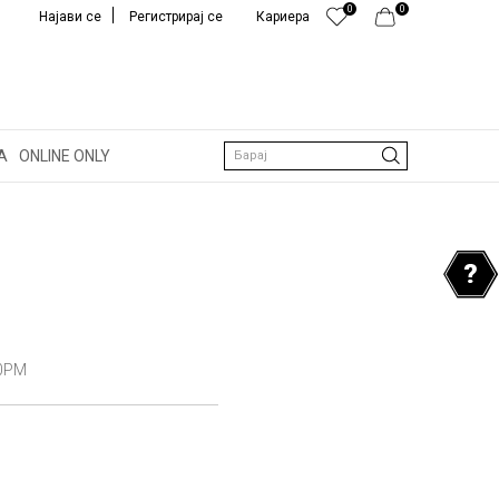
0
0
Најави се
Регистрирај се
Кариера
А
ONLINE ONLY
Барај
0PM