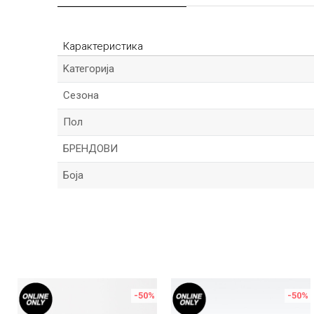
Карактеристика
Kатегорија
Сезона
Пол
БРЕНДОВИ
Боја
Име/Прекар
Порака
%
-50
%
-50
%