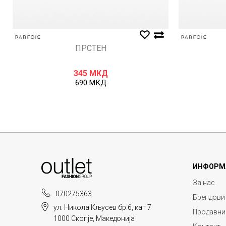
ПРСТЕН
345
МКД
690
МКД
ИНФОРМ
За нас
070275363
Брендови
ул. Никола Кљусев бр.6, кат 7
Продавни
1000 Скопје, Македонија