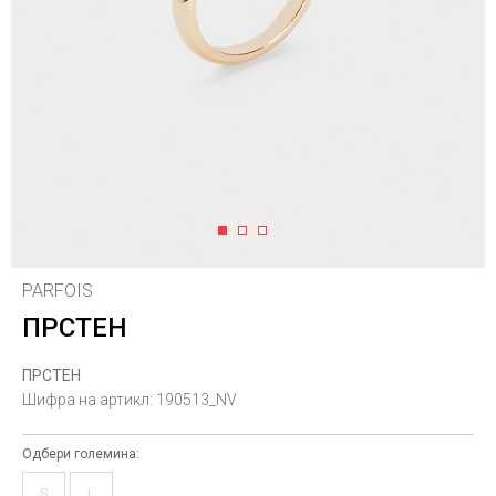
1
2
3
PARFOIS
ПРСТЕН
ПРСТЕН
Шифра на артикл:
190513_NV
Одбери големина:
S
L