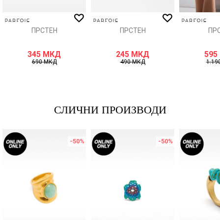
ИСПРАТИ
ПРСТЕН
ПРСТЕН
ПР
345
МКД
245
МКД
595
690
МКД
490
МКД
1.19
СЛИЧНИ ПРОИЗВОДИ
-50
%
-50
%