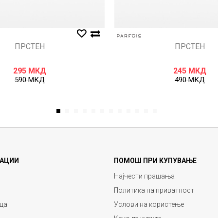
ПРСТЕН
ПРСТЕН
295
МКД
245
МКД
590
МКД
490
МКД
1
2
3
4
5
6
7
8
9
10
11
12
АЦИИ
ПОМОШ ПРИ КУПУВАЊЕ
Најчести прашања
Политика на приватност
ца
Услови на користење