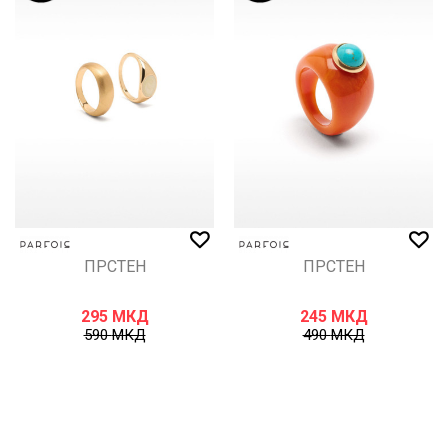
ПРСТЕН
ПРСТЕН
295
МКД
245
МКД
590
МКД
490
МКД