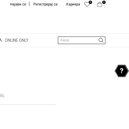
0
0
Најави се
Регистрирај се
Кариера
А
ONLINE ONLY
Барај
_BL