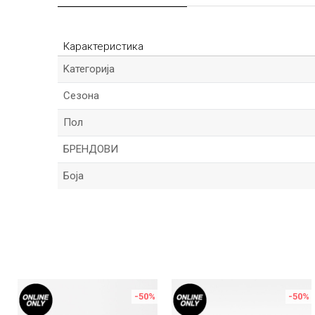
Карактеристика
Kатегорија
Сезона
Пол
БРЕНДОВИ
Боја
Име/Прекар
Порака
%
-50
%
-50
%