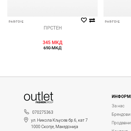
ПРСТЕН
345
МКД
690
МКД
ИНФОРМ
За нас
070275363
Брендови
ул. Никола Кљусев бр.6, кат 7
Продавни
1000 Скопје, Македонија