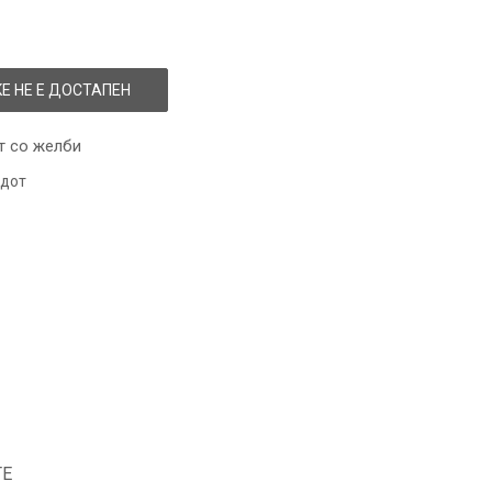
Е НЕ Е ДОСТАПЕН
т со желби
одот
ТЕ