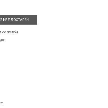
Е НЕ Е ДОСТАПЕН
т со желби
одот
ТЕ