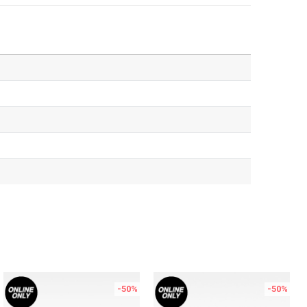
-50
%
-50
%