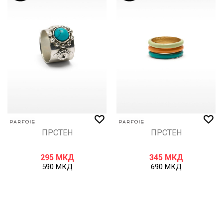
ПРСТЕН
ПРСТЕН
295
МКД
345
МКД
590
МКД
690
МКД