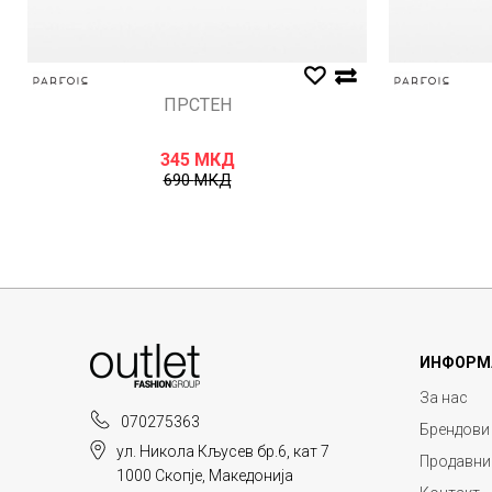
ПРСТЕН
345
МКД
690
МКД
ИНФОРМ
За нас
070275363
Брендови
ул. Никола Кљусев бр.6, кат 7
Продавни
1000 Скопје, Македонија