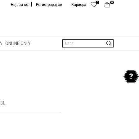
0
0
Најави се
Регистрирај се
Кариера
А
ONLINE ONLY
Барај
_BL