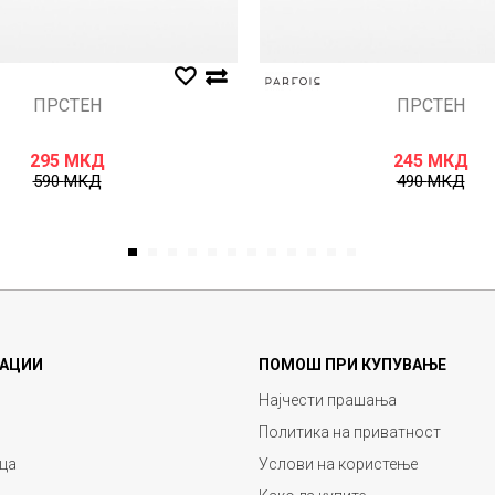
ПРСТЕН
ПРСТЕН
295
МКД
245
МКД
590
МКД
490
МКД
1
2
3
4
5
6
7
8
9
10
11
12
АЦИИ
ПОМОШ ПРИ КУПУВАЊЕ
Најчести прашања
Политика на приватност
ца
Услови на користење