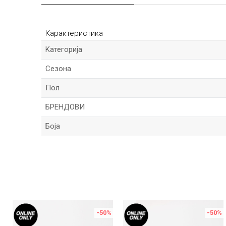
Карактеристика
Kатегорија
Сезона
Пол
БРЕНДОВИ
Боја
Име/Прекар
Порака
%
-50
%
-50
%