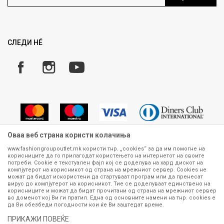
Ценовник
Право на повлекување/враќање на производ
Рекламации
Замена и рефундација на производи
СЛЕДИ НÉ
Услови за испорака
Плаќање
Оваа веб страна користи колачиња
www.fashiongroupoutlet.mk користи тнр. „cookies“ за да им помогне на
корисниците да го прилагодат користењето на интернетот на своите
Сите информации околу производите кои се изложени на нашата
потреби. Cookie е текстуален фајл кој се доделува на хард дискот на
онлајн продавница се стремиме да бидат конкретни, точни и прецизни,
компјутерот на корисникот од страна на мрежниот сервер. Cookies не
можат да бидат искористени да стартуваат програм или да пренесат
меѓутоа не можеме да гарантираме дека се без ниту една грешка или
вирус до компјутерот на корисникот. Тие се доделуваат единствено на
пак дека сите производи во моментот се достапни на залиха.
корисниците и можат да бидат прочитани од страна на мрежниот сервер
Фотографиите се најверодостојниот приказ на производот. Доколку
во доменот кој Ви ги пратил. Една од основните намени на тнр. сookies е
дојде до потреба за замена на производ или рефундација, процедурата
да Ви обезбеди погодности кои ќе Ви заштедат време.
може да трае до 15 работни дена. За повеќе информации,
ПРИКАЖИ ПОВЕЌЕ
контактирајте не на телефонскиот број 070 275 363 или на е-