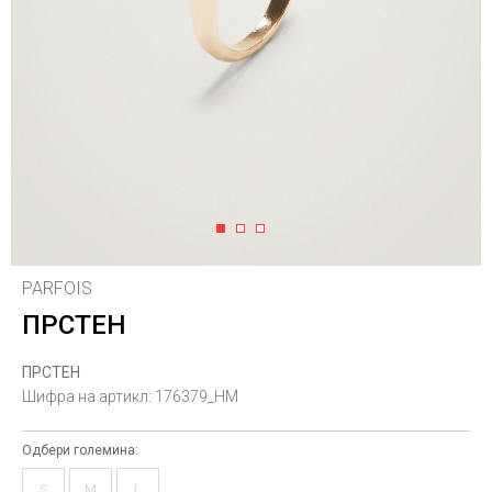
1
2
3
PARFOIS
ПРСТЕН
ПРСТЕН
Шифра на артикл:
176379_HM
Одбери големина:
S
M
L