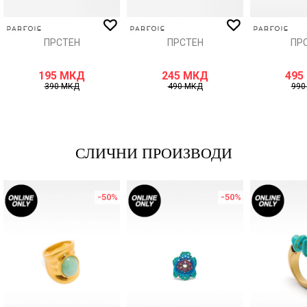
ИСПРАТИ
ПРСТЕН
ПРСТЕН
ПР
195
МКД
245
МКД
495
390
МКД
490
МКД
99
СЛИЧНИ ПРОИЗВОДИ
-50
%
-50
%