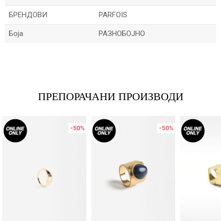
БРЕНДОВИ
PARFOIS
Боја
РАЗНОБОЈНО
Име/Прекар
Е-меил
ПРЕПОРАЧАНИ ПРОИЗВОДИ
-50
%
-50
%
Порака