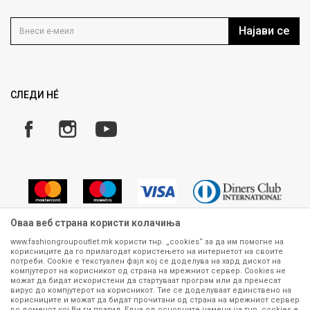
Контакт
Услови на користење
Кариера
Најави се
Како да купите
Ценовник
Право на повлекување/враќање на производ
Рекламации
Замена и рефундација на производи
СЛЕДИ НÉ
Услови за испорака
Плаќање
Оваа веб страна користи колачиња
www.fashiongroupoutlet.mk користи тнр. „cookies“ за да им помогне на
корисниците да го прилагодат користењето на интернетот на своите
Сите информации околу производите кои се изложени на нашата
потреби. Cookie е текстуален фајл кој се доделува на хард дискот на
онлајн продавница се стремиме да бидат конкретни, точни и прецизни,
компјутерот на корисникот од страна на мрежниот сервер. Cookies не
можат да бидат искористени да стартуваат програм или да пренесат
меѓутоа не можеме да гарантираме дека се без ниту една грешка или
вирус до компјутерот на корисникот. Тие се доделуваат единствено на
пак дека сите производи во моментот се достапни на залиха.
корисниците и можат да бидат прочитани од страна на мрежниот сервер
Фотографиите се најверодостојниот приказ на производот. Доколку
во доменот кој Ви ги пратил. Една од основните намени на тнр. сookies е