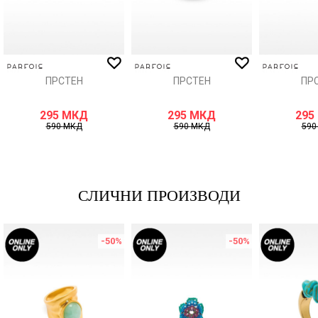
ИСПРАТИ
ПРСТЕН
ПРСТЕН
ПР
295
МКД
295
МКД
295
590
МКД
590
МКД
59
СЛИЧНИ ПРОИЗВОДИ
-50
%
-50
%