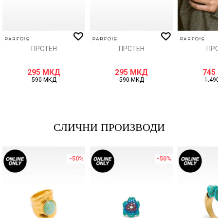
ИСПРАТИ
ПРСТЕН
ПРСТЕН
ПР
295
МКД
295
МКД
745
590
МКД
590
МКД
1.49
СЛИЧНИ ПРОИЗВОДИ
-50
%
-50
%