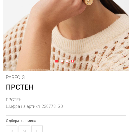
1
2
3
4
PARFOIS
ПРСТЕН
ПРСТЕН
Шифра на артикл:
220773_GD
Одбери големина:
S
M
L