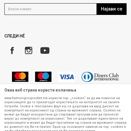
Контакт
Услови на користење
Кариера
Најави се
Како да купите
Ценовник
Право на повлекување/враќање на производ
Рекламации
Замена и рефундација на производи
СЛЕДИ НÉ
Услови за испорака
Плаќање
Оваа веб страна користи колачиња
www.fashiongroupoutlet.mk користи тнр. „cookies“ за да им помогне на
корисниците да го прилагодат користењето на интернетот на своите
Сите информации околу производите кои се изложени на нашата
потреби. Cookie е текстуален фајл кој се доделува на хард дискот на
онлајн продавница се стремиме да бидат конкретни, точни и прецизни,
компјутерот на корисникот од страна на мрежниот сервер. Cookies не
можат да бидат искористени да стартуваат програм или да пренесат
меѓутоа не можеме да гарантираме дека се без ниту една грешка или
вирус до компјутерот на корисникот. Тие се доделуваат единствено на
пак дека сите производи во моментот се достапни на залиха.
корисниците и можат да бидат прочитани од страна на мрежниот сервер
Фотографиите се најверодостојниот приказ на производот. Доколку
во доменот кој Ви ги пратил. Една од основните намени на тнр. сookies е
дојде до потреба за замена на производ или рефундација, процедурата
да Ви обезбеди погодности кои ќе Ви заштедат време.