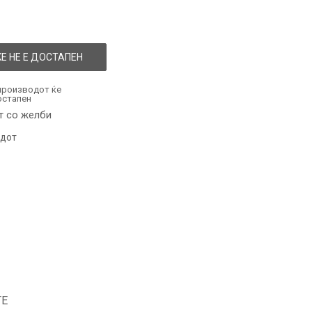
Е НЕ Е ДОСТАПЕН
производот ќе
остапен
т со желби
одот
ТЕ