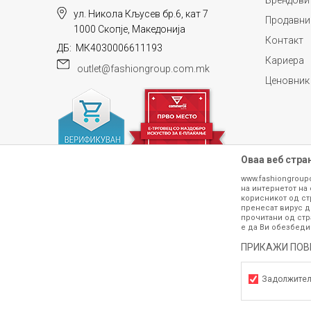
Брендови
ул. Никола Кљусев бр.6, кат 7
Продавни
1000 Скопје, Македонија
Контакт
ДБ: МК4030006611193
Кариера
outlet@fashiongroup.com.mk
ИСПРАТИ
Ценовник
Оваа веб стра
www.fashiongroup
на интернетот на 
корисникот од ст
пренесат вирус д
прочитани од стр
е да Ви обезбеди
ПРИКАЖИ ПОВ
Сите информации околу производите кои 
гарантираме дека се без ниту една гре
производот. Доколку дојде до потре
Задолжите
контактирајте не на телефонскиот б