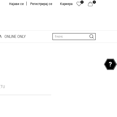
0
0
Најави се
Регистрирај се
Кариера
А
ONLINE ONLY
Барај
_TU