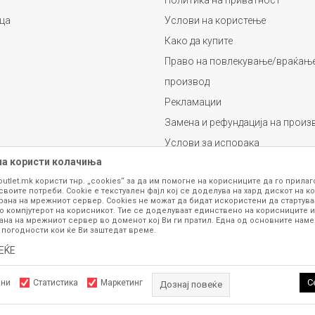
Политика на приватност
ца
Услови на користење
Како да купите
Право на повлекување/враќање
производ
Рекламации
Замена и рефундација на произ
Услови за испорака
на користи колачиња
Плаќање
outlet.mk користи тнр. „cookies“ за да им помогне на корисниците да го прила
своите потреби. Cookie е текстуален фајл кој се доделува на хард дискот на ко
рана на мрежниот сервер. Cookies не можат да бидат искористени да стартува
о компјутерот на корисникот. Тие се доделуваат единствено на корисниците и
ана на мрежниот сервер во доменот кој Ви ги пратил. Една од основните намен
 погодности кои ќе Ви заштедат време.
ЕЌЕ
се изложени на нашата онлајн продавница се стремиме да бидат конкретни,
шка или пак дека сите производи во моментот се достапни на залиха. Фотог
ба за замена на производ или рефундација, процедурата може да трае до 15 
С
лни
Статистика
Маркетинг
Дознај повеќе
рој 070 275 363 или на е-маил
outlet@fashiongroup.com.mk
од
понеделник до