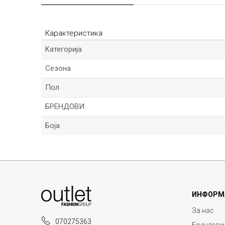
Карактеристика
Kатегорија
Сезона
Пол
БРЕНДОВИ
Боја
Име/Прекар
ИНФОРМ
Порака
За нас
070275363