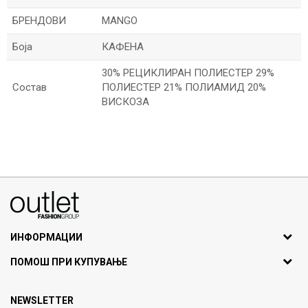
БРЕНДОВИ
MANGO
Боја
КАФЕНА
30% РЕЦИКЛИРАН ПОЛИЕСТЕР 29%
Состав
ПОЛИЕСТЕР 21% ПОЛИАМИД 20%
ВИСКОЗА
Име/Прекар
Е-меил
070275363
ул. Никола Кљусев бр.6, кат 7
1000 Скопје, Македонија
ИНФОРМАЦИИ
ДБ: МК4030006611193
За нас
Порака
ПОМОШ ПРИ КУПУВАЊЕ
outlet@fashiongroup.com.mk
Брендови
Најчести прашања
Продавница
NEWSLETTER
Политика на приватност