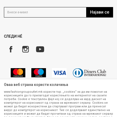
Контакт
Услови на користење
Кариера
Најави се
Како да купите
Ценовник
Право на повлекување/враќање на производ
ИСПРАТИ
Рекламации
Замена и рефундација на производи
СЛЕДИ НÉ
Услови за испорака
Плаќање
Оваа веб страна користи колачиња
www.fashiongroupoutlet.mk користи тнр. „cookies“ за да им помогне на
корисниците да го прилагодат користењето на интернетот на своите
Сите информации околу производите кои се изложени на нашата
потреби. Cookie е текстуален фајл кој се доделува на хард дискот на
онлајн продавница се стремиме да бидат конкретни, точни и прецизни,
компјутерот на корисникот од страна на мрежниот сервер. Cookies не
можат да бидат искористени да стартуваат програм или да пренесат
меѓутоа не можеме да гарантираме дека се без ниту една грешка или
вирус до компјутерот на корисникот. Тие се доделуваат единствено на
пак дека сите производи во моментот се достапни на залиха.
корисниците и можат да бидат прочитани од страна на мрежниот сервер
Фотографиите се најверодостојниот приказ на производот. Доколку