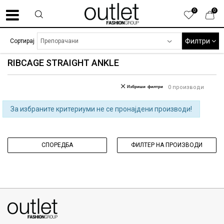
0
0
Филтри
Сортирај
RIBCAGE STRAIGHT ANKLE
Избриши филтри
0
производи
За избраните критериуми не се пронајдени производи!
СПОРЕДБА
ФИЛТЕР НА ПРОИЗВОДИ
070275363
ул. Никола Кљусев бр.6, кат 7