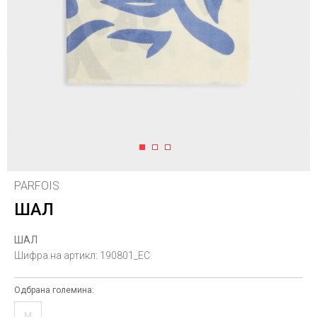
1
2
3
PARFOIS
ШАЛ
ШАЛ
Шифра на артикл:
190801_EC
Одбрана големина:
M