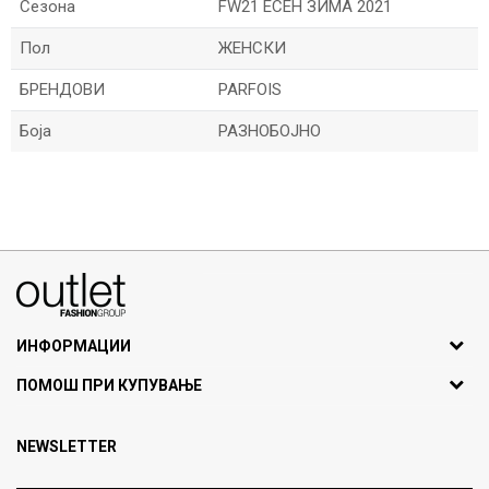
Сезона
FW21 ЕСЕН ЗИМА 2021
Пол
ЖЕНСКИ
БРЕНДОВИ
PARFOIS
Боја
РАЗНОБОЈНО
Име/Прекар
Е-меил
070275363
ул. Никола Кљусев бр.6, кат 7
1000 Скопје, Македонија
ИНФОРМАЦИИ
ДБ: МК4030006611193
За нас
Порака
ПОМОШ ПРИ КУПУВАЊЕ
outlet@fashiongroup.com.mk
Брендови
Најчести прашања
Продавница
NEWSLETTER
Политика на приватност
Контакт
Услови на користење