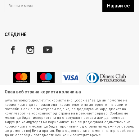
Кариера
Најави се
Како да купите
Ценовник
Право на повлекување/враќање на производ
ИСПРАТИ
Рекламации
Замена и рефундација на производи
СЛЕДИ НÉ
Услови за испорака
Плаќање
Оваа веб страна користи колачиња
www.fashiongroupoutlet.mk користи тнр. „cookies“ за да им помогне на
корисниците да го прилагодат користењето на интернетот на своите
Сите информации околу производите кои се изложени на нашата
потреби. Cookie е текстуален фајл кој се доделува на хард дискот на
онлајн продавница се стремиме да бидат конкретни, точни и прецизни,
компјутерот на корисникот од страна на мрежниот сервер. Cookies не
можат да бидат искористени да стартуваат програм или да пренесат
меѓутоа не можеме да гарантираме дека се без ниту една грешка или
вирус до компјутерот на корисникот. Тие се доделуваат единствено на
пак дека сите производи во моментот се достапни на залиха.
корисниците и можат да бидат прочитани од страна на мрежниот сервер
Фотографиите се најверодостојниот приказ на производот. Доколку
во доменот кој Ви ги пратил. Една од основните намени на тнр. сookies е
дојде до потреба за замена на производ или рефундација, процедурата
да Ви обезбеди погодности кои ќе Ви заштедат време.