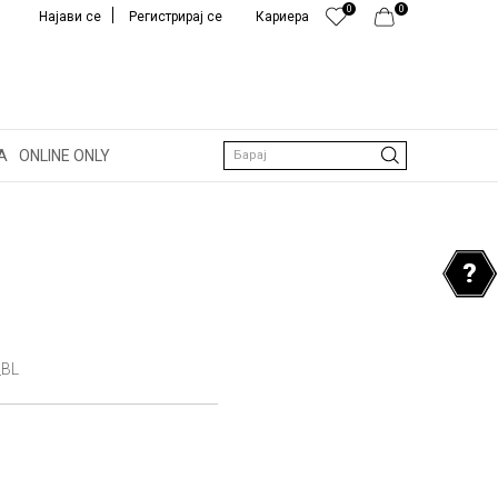
0
0
Најави се
Регистрирај се
Кариера
А
ONLINE ONLY
Барај
_BL