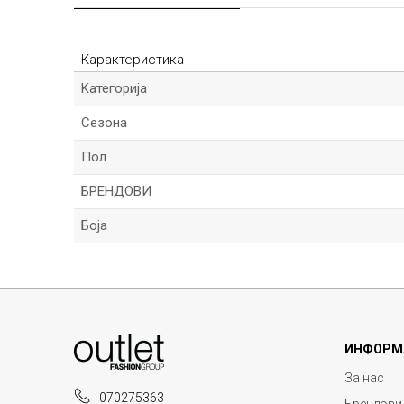
Карактеристика
Kатегорија
Сезона
Пол
БРЕНДОВИ
Боја
Име/Прекар
ИНФОРМ
Порака
За нас
070275363