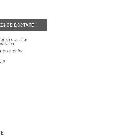
Е НЕ Е ДОСТАПЕН
производот ќе
остапен
т со желби
одот
ТЕ