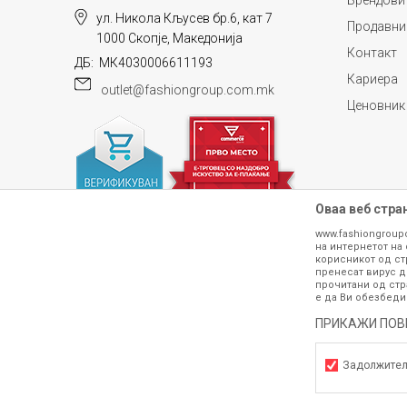
Брендови
ул. Никола Кљусев бр.6, кат 7
Продавни
1000 Скопје, Македонија
Контакт
ДБ: МК4030006611193
Кариера
outlet@fashiongroup.com.mk
ИСПРАТИ
Ценовник
Оваа веб стра
www.fashiongroup
на интернетот на 
корисникот од ст
пренесат вирус д
прочитани од стр
е да Ви обезбеди
ПРИКАЖИ ПОВ
Сите информации околу производите кои 
гарантираме дека се без ниту една гре
производот. Доколку дојде до потре
Задолжите
контактирајте не на телефонскиот б