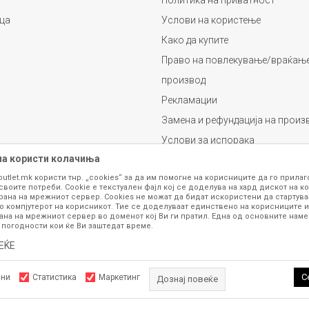
Политика на приватност
ца
Услови на користење
Како да купите
Право на повлекување/враќање
производ
Рекламации
Замена и рефундација на произ
Услови за испорака
на користи колачиња
Плаќање
outlet.mk користи тнр. „cookies“ за да им помогне на корисниците да го прила
своите потреби. Cookie е текстуален фајл кој се доделува на хард дискот на ко
рана на мрежниот сервер. Cookies не можат да бидат искористени да стартува
о компјутерот на корисникот. Тие се доделуваат единствено на корисниците и
ана на мрежниот сервер во доменот кој Ви ги пратил. Една од основните намен
 погодности кои ќе Ви заштедат време.
ЕЌЕ
се изложени на нашата онлајн продавница се стремиме да бидат конкретни,
шка или пак дека сите производи во моментот се достапни на залиха. Фотог
ба за замена на производ или рефундација, процедурата може да трае до 15 
С
лни
Статистика
Маркетинг
Дознај повеќе
рој 070 275 363 или на е-маил
outlet@fashiongroup.com.mk
од
понеделник до