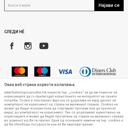
Кариера
Најави се
Како да купите
Ценовник
Право на повлекување/враќање на производ
ИСПРАТИ
Рекламации
Замена и рефундација на производи
СЛЕДИ НÉ
Услови за испорака
Плаќање
Оваа веб страна користи колачиња
www.fashiongroupoutlet.mk користи тнр. „cookies“ за да им помогне на
корисниците да го прилагодат користењето на интернетот на своите
Сите информации околу производите кои се изложени на нашата
потреби. Cookie е текстуален фајл кој се доделува на хард дискот на
онлајн продавница се стремиме да бидат конкретни, точни и прецизни,
компјутерот на корисникот од страна на мрежниот сервер. Cookies не
можат да бидат искористени да стартуваат програм или да пренесат
меѓутоа не можеме да гарантираме дека се без ниту една грешка или
вирус до компјутерот на корисникот. Тие се доделуваат единствено на
пак дека сите производи во моментот се достапни на залиха.
корисниците и можат да бидат прочитани од страна на мрежниот сервер
Фотографиите се најверодостојниот приказ на производот. Доколку
во доменот кој Ви ги пратил. Една од основните намени на тнр. сookies е
дојде до потреба за замена на производ или рефундација, процедурата
да Ви обезбеди погодности кои ќе Ви заштедат време.