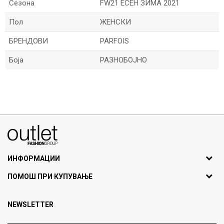
Сезона
FW21 ЕСЕН ЗИМА 2021
Пол
ЖЕНСКИ
БРЕНДОВИ
PARFOIS
Боја
РАЗНОБОЈНО
Име/Прекар
Е-меил
070275363
ул. Никола Кљусев бр.6, кат 7
1000 Скопје, Македонија
ИНФОРМАЦИИ
ДБ: МК4030006611193
За нас
Порака
ПОМОШ ПРИ КУПУВАЊЕ
outlet@fashiongroup.com.mk
Брендови
Најчести прашања
Продавница
NEWSLETTER
Политика на приватност
Контакт
Услови на користење