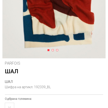
1
2
3
PARFOIS
ШАЛ
ШАЛ
Шифра на артикл:
192339_BL
Одбрана големина:
M