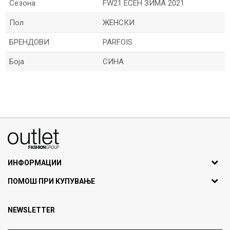
Сезона
FW21 ЕСЕН ЗИМА 2021
Пол
ЖЕНСКИ
БРЕНДОВИ
PARFOIS
Боја
СИНА
Име/Прекар
Е-меил
070275363
ул. Никола Кљусев бр.6, кат 7
1000 Скопје, Македонија
ИНФОРМАЦИИ
ДБ: МК4030006611193
За нас
Порака
ПОМОШ ПРИ КУПУВАЊЕ
outlet@fashiongroup.com.mk
Брендови
Најчести прашања
Продавница
NEWSLETTER
Политика на приватност
Контакт
Услови на користење