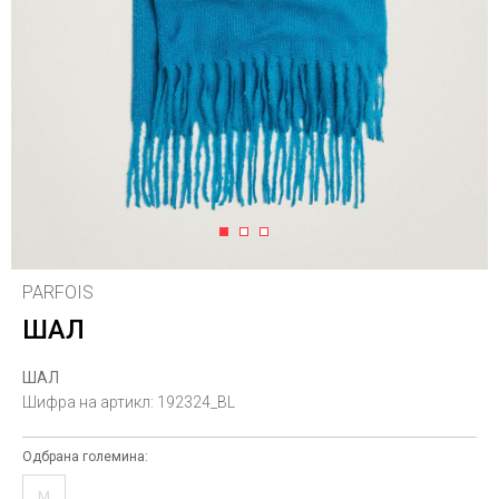
1
2
3
PARFOIS
ШАЛ
ШАЛ
Шифра на артикл:
192324_BL
Одбрана големина:
M