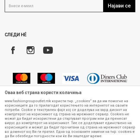
Кариера
Најави се
Како да купите
Ценовник
Право на повлекување/враќање на производ
ИСПРАТИ
Рекламации
Замена и рефундација на производи
СЛЕДИ НÉ
Услови за испорака
Плаќање
Оваа веб страна користи колачиња
www.fashiongroupoutlet.mk користи тнр. „cookies“ за да им помогне на
корисниците да го прилагодат користењето на интернетот на своите
Сите информации околу производите кои се изложени на нашата
потреби. Cookie е текстуален фајл кој се доделува на хард дискот на
онлајн продавница се стремиме да бидат конкретни, точни и прецизни,
компјутерот на корисникот од страна на мрежниот сервер. Cookies не
можат да бидат искористени да стартуваат програм или да пренесат
меѓутоа не можеме да гарантираме дека се без ниту една грешка или
вирус до компјутерот на корисникот. Тие се доделуваат единствено на
пак дека сите производи во моментот се достапни на залиха.
корисниците и можат да бидат прочитани од страна на мрежниот сервер
Фотографиите се најверодостојниот приказ на производот. Доколку
во доменот кој Ви ги пратил. Една од основните намени на тнр. сookies е
дојде до потреба за замена на производ или рефундација, процедурата
да Ви обезбеди погодности кои ќе Ви заштедат време.