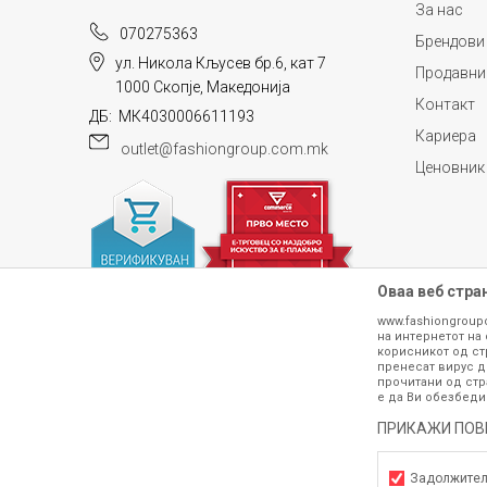
За нас
070275363
Брендови
ул. Никола Кљусев бр.6, кат 7
Продавни
1000 Скопје, Македонија
Контакт
ДБ: МК4030006611193
Кариера
outlet@fashiongroup.com.mk
ИСПРАТИ
Ценовник
Оваа веб стра
www.fashiongroup
на интернетот на 
корисникот од ст
пренесат вирус д
прочитани од стр
е да Ви обезбеди
ПРИКАЖИ ПОВ
Сите информации околу производите кои 
гарантираме дека се без ниту една гре
производот. Доколку дојде до потре
Задолжите