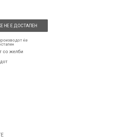
Е НЕ Е ДОСТАПЕН
производот ќе
остапен
т со желби
одот
ТЕ