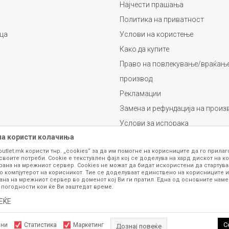
Најчести прашања
Политика на приватност
ца
Услови на користење
Како да купите
Право на повлекување/враќање
производ
Рекламации
Замена и рефундација на произ
Услови за испорака
на користи колачиња
Плаќање
outlet.mk користи тнр. „cookies“ за да им помогне на корисниците да го прила
своите потреби. Cookie е текстуален фајл кој се доделува на хард дискот на ко
рана на мрежниот сервер. Cookies не можат да бидат искористени да стартува
о компјутерот на корисникот. Тие се доделуваат единствено на корисниците и
ана на мрежниот сервер во доменот кој Ви ги пратил. Една од основните намен
 погодности кои ќе Ви заштедат време.
ЕЌЕ
се изложени на нашата онлајн продавница се стремиме да бидат конкретни,
шка или пак дека сите производи во моментот се достапни на залиха. Фотог
ба за замена на производ или рефундација, процедурата може да трае до 15 
С
лни
Статистика
Маркетинг
Дознај повеќе