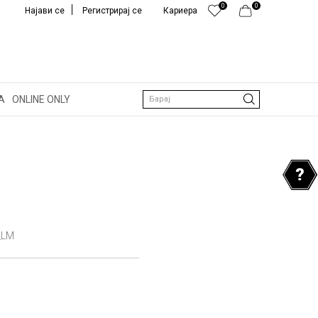
0
0
Најави се
Регистрирај се
Кариера
А
ONLINE ONLY
Барај
_LM