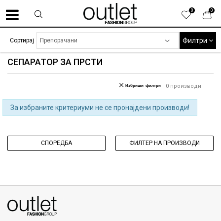
0
0
Филтри
Сортирај
СЕПАРАТОР ЗА ПРСТИ
Избриши филтри
0
производи
За избраните критериуми не се пронајдени производи!
СПОРЕДБА
ФИЛТЕР НА ПРОИЗВОДИ
070275363
ул. Никола Кљусев бр.6, кат 7