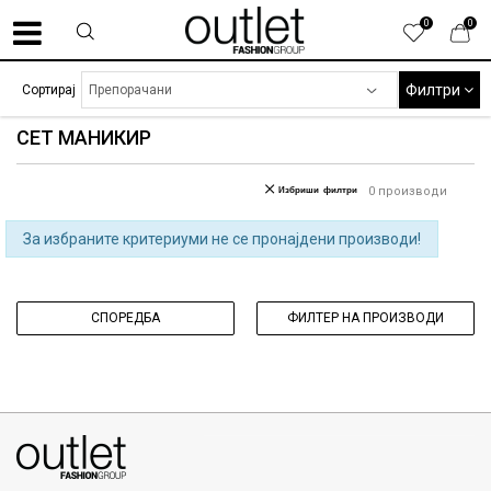
0
0
Филтри
Сортирај
СЕТ МАНИКИР
Избриши филтри
0
производи
За избраните критериуми не се пронајдени производи!
СПОРЕДБА
ФИЛТЕР НА ПРОИЗВОДИ
070275363
ул. Никола Кљусев бр.6, кат 7