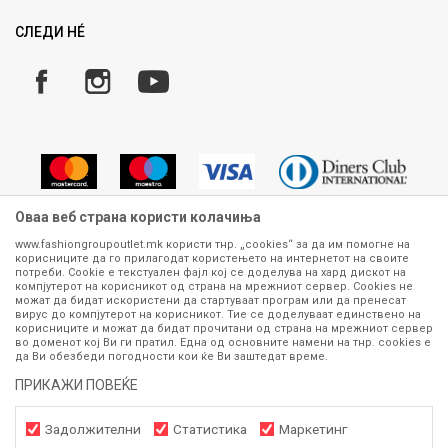
Рекламации
Замена и рефундација на производи
СЛЕДИ НÉ
Услови за испорака
Плаќање
Оваа веб страна користи колачиња
www.fashiongroupoutlet.mk користи тнр. „cookies“ за да им помогне на
корисниците да го прилагодат користењето на интернетот на своите
Сите информации околу производите кои се изложени на нашата
потреби. Cookie е текстуален фајл кој се доделува на хард дискот на
онлајн продавница се стремиме да бидат конкретни, точни и прецизни,
компјутерот на корисникот од страна на мрежниот сервер. Cookies не
можат да бидат искористени да стартуваат програм или да пренесат
меѓутоа не можеме да гарантираме дека се без ниту една грешка или
вирус до компјутерот на корисникот. Тие се доделуваат единствено на
пак дека сите производи во моментот се достапни на залиха.
корисниците и можат да бидат прочитани од страна на мрежниот сервер
Фотографиите се најверодостојниот приказ на производот. Доколку
во доменот кој Ви ги пратил. Една од основните намени на тнр. сookies е
дојде до потреба за замена на производ или рефундација, процедурата
да Ви обезбеди погодности кои ќе Ви заштедат време.
може да трае до 15 работни дена. За повеќе информации,
ПРИКАЖИ ПОВЕЌЕ
контактирајте не на телефонскиот број 070 275 363 или на е-
маил
outlet@fashiongroup.com.mk
од
понеделник до петок (08-16ч)
и сабота (10-15ч)
Задолжителни
Статистика
Маркетинг