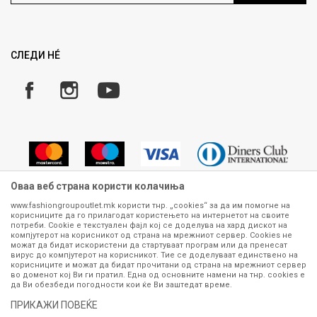
Ценовник
Право на повлекување/враќање на производ
ИСПРАТИ
Рекламации
Замена и рефундација на производи
СЛЕДИ НÉ
Услови за испорака
Плаќање
Оваа веб страна користи колачиња
www.fashiongroupoutlet.mk користи тнр. „cookies“ за да им помогне на
корисниците да го прилагодат користењето на интернетот на своите
Сите информации околу производите кои се изложени на нашата
потреби. Cookie е текстуален фајл кој се доделува на хард дискот на
онлајн продавница се стремиме да бидат конкретни, точни и прецизни,
компјутерот на корисникот од страна на мрежниот сервер. Cookies не
можат да бидат искористени да стартуваат програм или да пренесат
меѓутоа не можеме да гарантираме дека се без ниту една грешка или
вирус до компјутерот на корисникот. Тие се доделуваат единствено на
пак дека сите производи во моментот се достапни на залиха.
корисниците и можат да бидат прочитани од страна на мрежниот сервер
Фотографиите се најверодостојниот приказ на производот. Доколку
во доменот кој Ви ги пратил. Една од основните намени на тнр. сookies е
дојде до потреба за замена на производ или рефундација, процедурата
да Ви обезбеди погодности кои ќе Ви заштедат време.
може да трае до 15 работни дена. За повеќе информации,
ПРИКАЖИ ПОВЕЌЕ
контактирајте не на телефонскиот број 070 275 363 или на е-